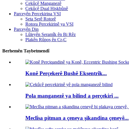
Çekûçê Manganezê
Çekûçê Dual Hişkbûnê
Parçeyên Perçekirina VSI
Seta Serê Rotorê
Rotora Perçekirinê ya VSI
Parçeyên Din
Lûleyên Seramîk ên Bi Rêz
Plakên Rûpoş ên Cr-C
Berhemên Taybetmendî
Konê Perçekerê Bushê Eksentrîk...
Pola manganezê ya bilind a perçekirî ...
Meclîsa pitman a çeneya şikandina çeneyê...