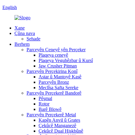
English
Xane
Çûna nava
Şehade
Berhem
Parçeyên Çeneyê yên Perçeker
Plaqeya çeneyê
Plaqeya Veguhêzbar û Kursî
Jaw Crusher Pitman
Parçeyên Perçekirina Konî
Astar û Mantoyê Kasê
Parçeyên Bronz
Meclîsa Şafta Sereke
Parçeyên Perçekerê Bandorê
Pêşmal
Rotor
Barê Blowê
Parçeyên Perçekerê Metal
Kapên Anvil û Grates
Çekûçê Manganezê
Çekûçê Dual Hişkbûnê