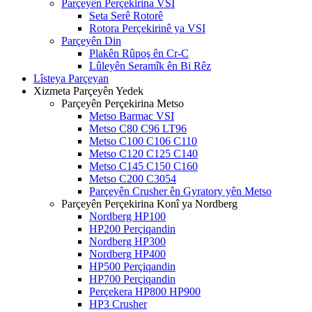
Parçeyên Perçekirina VSI
Seta Serê Rotorê
Rotora Perçekirinê ya VSI
Parçeyên Din
Plakên Rûpoş ên Cr-C
Lûleyên Seramîk ên Bi Rêz
Lîsteya Parçeyan
Xizmeta Parçeyên Yedek
Parçeyên Perçekirina Metso
Metso Barmac VSI
Metso C80 C96 LT96
Metso C100 C106 C110
Metso C120 C125 C140
Metso C145 C150 C160
Metso C200 C3054
Parçeyên Crusher ên Gyratory yên Metso
Parçeyên Perçekirina Konî ya Nordberg
Nordberg HP100
HP200 Perçiqandin
Nordberg HP300
Nordberg HP400
HP500 Perçiqandin
HP700 Perçiqandin
Perçekera HP800 HP900
HP3 Crusher