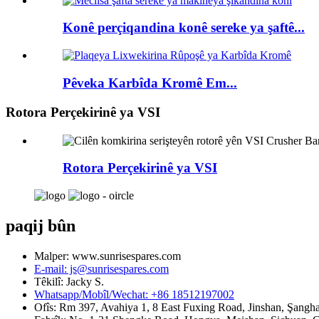
Konê perçiqandina konê sereke ya şaftê...
Pêveka Karbîda Kromê Em...
Rotora Perçekirinê ya VSI
Rotora Perçekirinê ya VSI
paqij bûn
Malper: www.sunrisespares.com
E-mail: js@sunrisespares.com
Têkilî: Jacky S.
Whatsapp/Mobîl/Wechat: +86 18512197002
Ofîs: Rm 397, Avahiya 1, 8 East Fuxing Road, Jinshan, Şangha