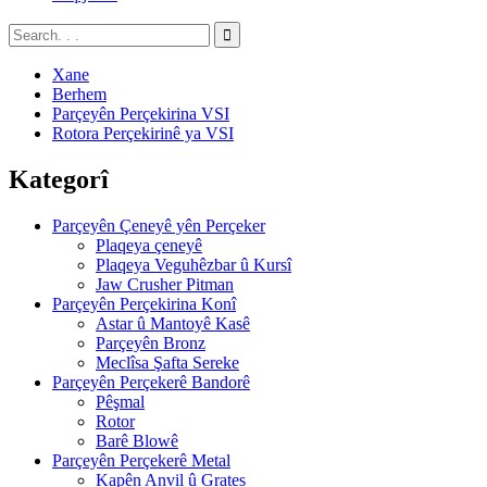
Xane
Berhem
Parçeyên Perçekirina VSI
Rotora Perçekirinê ya VSI
Kategorî
Parçeyên Çeneyê yên Perçeker
Plaqeya çeneyê
Plaqeya Veguhêzbar û Kursî
Jaw Crusher Pitman
Parçeyên Perçekirina Konî
Astar û Mantoyê Kasê
Parçeyên Bronz
Meclîsa Şafta Sereke
Parçeyên Perçekerê Bandorê
Pêşmal
Rotor
Barê Blowê
Parçeyên Perçekerê Metal
Kapên Anvil û Grates