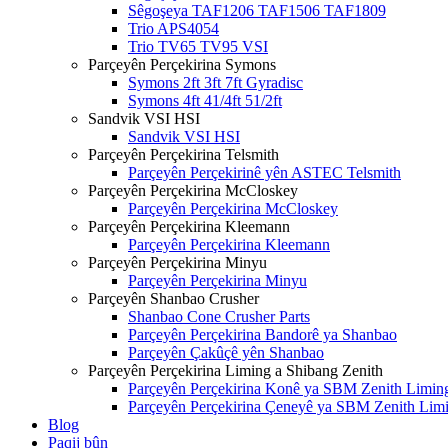
Sêgoşeya TAF1206 TAF1506 TAF1809
Trio APS4054
Trio TV65 TV95 VSI
Parçeyên Perçekirina Symons
Symons 2ft 3ft 7ft Gyradisc
Symons 4ft 41/4ft 51/2ft
Sandvik VSI HSI
Sandvik VSI HSI
Parçeyên Perçekirina Telsmith
Parçeyên Perçekirinê yên ASTEC Telsmith
Parçeyên Perçekirina McCloskey
Parçeyên Perçekirina McCloskey
Parçeyên Perçekirina Kleemann
Parçeyên Perçekirina Kleemann
Parçeyên Perçekirina Minyu
Parçeyên Perçekirina Minyu
Parçeyên Shanbao Crusher
Shanbao Cone Crusher Parts
Parçeyên Perçekirina Bandorê ya Shanbao
Parçeyên Çakûçê yên Shanbao
Parçeyên Perçekirina Liming a Shibang Zenith
Parçeyên Perçekirina Konê ya SBM Zenith Limin
Parçeyên Perçekirina Çeneyê ya SBM Zenith Lim
Blog
Paqij bûn