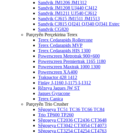
Sandvik JM1206 JM1312
Sandvik JM1208 UJ440 CJ412
Sandvik JM1211 UJ540 CJ612
Sandvik CJ615 JM1511 JM1513
Sandvik CJ815 QJ241 QJ340 QJ341 Extec
Sandvik CG820
Parçeyên Perçekirina Terex
Terex Cedarapids Rollercone
Terex Cedarapids MVP
Terex Cedarapids HIS 1300
Powerscreen Metrotrak 900×600
Powerscreen Premiertrak 1165 1180
Powerscreen Maxtrak 1000 1300
Powerscreen XA400
Trakpactor 428 1412
Finlay J-1160 J-1175 I-1312
Rêzeya Jaques JW ST
Jaques Gyracone
Terex Canica
Parçeyên Trio Crusher
Sêgoşeya TC51 TC36 TC66 TC84
Trio TP600 TP260
Sêgoşeya CT2036 CT2436 CT3648
Sêgoşeya CT3042 CT3054 CT4073
Sêgoşeya CT3254 CT4254 CT4763