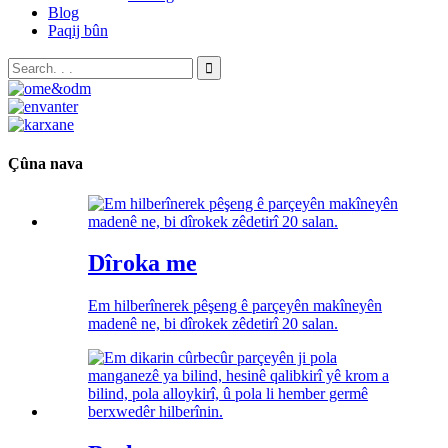
Blog
Paqij bûn
Çûna nava
Dîroka me
Em hilberînerek pêşeng ê parçeyên makîneyên
madenê ne, bi dîrokek zêdetirî 20 salan.