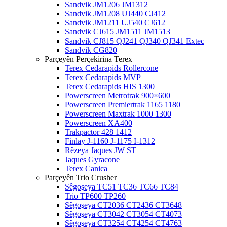
Sandvik JM1206 JM1312
Sandvik JM1208 UJ440 CJ412
Sandvik JM1211 UJ540 CJ612
Sandvik CJ615 JM1511 JM1513
Sandvik CJ815 QJ241 QJ340 QJ341 Extec
Sandvik CG820
Parçeyên Perçekirina Terex
Terex Cedarapids Rollercone
Terex Cedarapids MVP
Terex Cedarapids HIS 1300
Powerscreen Metrotrak 900×600
Powerscreen Premiertrak 1165 1180
Powerscreen Maxtrak 1000 1300
Powerscreen XA400
Trakpactor 428 1412
Finlay J-1160 J-1175 I-1312
Rêzeya Jaques JW ST
Jaques Gyracone
Terex Canica
Parçeyên Trio Crusher
Sêgoşeya TC51 TC36 TC66 TC84
Trio TP600 TP260
Sêgoşeya CT2036 CT2436 CT3648
Sêgoşeya CT3042 CT3054 CT4073
Sêgoşeya CT3254 CT4254 CT4763