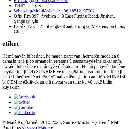
E-mail: js@sunrisespares.com
Têkilî: Jacky S.
Whatsapp/Mobîl/Wechat: +86 18512197002
Ofîs: Rm 397, Avahiya 1, 8 East Fuxing Road, Jinshan,
Şanghay, Çîn
Fabrîk: No. 1-21 Shengke Road, Hongya, Meishan, Sichuan,
China
etîket
Hemû navên hilberîner, hejmarên parçeyan, hejmarên modelan û
danasîn tenê ji bo armancên referans û nasnameyê têne bikar anîn,
ew aîdî hilberînerê makîneyê yê têkildar in. Hemû parçeyên ku têne
peyda kirin ji hêla SUNRISE ve têne çêkirin û garantî kirin û ne ji
hêla Hilberînerê Amûrên Orîjînal ve têne çêkirin an kirîn. SUNRISE
bi OEM re têkiliyek tune û niyeta wan tune ku vê yekê bidin
xuyakirin.
© Mafê Kopîkirinê - 2010-2025: Sunrise Machinery Hemû Maf
Parastî ne.
Nexşeya Malperê