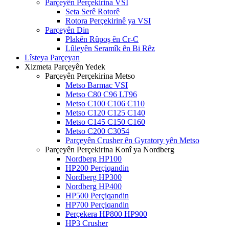
Parçeyên Perçekirina VSI
Seta Serê Rotorê
Rotora Perçekirinê ya VSI
Parçeyên Din
Plakên Rûpoş ên Cr-C
Lûleyên Seramîk ên Bi Rêz
Lîsteya Parçeyan
Xizmeta Parçeyên Yedek
Parçeyên Perçekirina Metso
Metso Barmac VSI
Metso C80 C96 LT96
Metso C100 C106 C110
Metso C120 C125 C140
Metso C145 C150 C160
Metso C200 C3054
Parçeyên Crusher ên Gyratory yên Metso
Parçeyên Perçekirina Konî ya Nordberg
Nordberg HP100
HP200 Perçiqandin
Nordberg HP300
Nordberg HP400
HP500 Perçiqandin
HP700 Perçiqandin
Perçekera HP800 HP900
HP3 Crusher