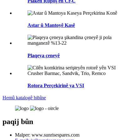
Plakên Rûpoş ên Cr-C
Astar û Mantoyê Kasê
Plaqeya çeneyê
Rotora Perçekirinê ya VSI
Hemû katalogê bibîne
paqij bûn
Malper: www.sunrisespares.com