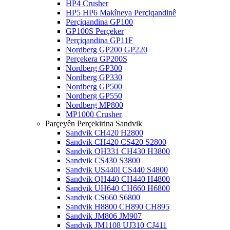
HP4 Crusher
HP5 HP6 Makîneya Perçiqandinê
Perçiqandina GP100
GP100S Perçeker
Perçiqandina GP11F
Nordberg GP200 GP220
Perçekera GP200S
Nordberg GP300
Nordberg GP330
Nordberg GP500
Nordberg GP550
Nordberg MP800
MP1000 Crusher
Parçeyên Perçekirina Sandvik
Sandvik CH420 H2800
Sandvik CH420 CS420 S2800
Sandvik QH331 CH430 H3800
Sandvik CS430 S3800
Sandvik US440I CS440 S4800
Sandvik QH440 CH440 H4800
Sandvik UH640 CH660 H6800
Sandvik CS660 S6800
Sandvik H8800 CH890 CH895
Sandvik JM806 JM907
Sandvik JM1108 UJ310 CJ411