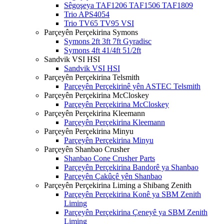
Sêgoşeya TAF1206 TAF1506 TAF1809
Trio APS4054
Trio TV65 TV95 VSI
Parçeyên Perçekirina Symons
Symons 2ft 3ft 7ft Gyradisc
Symons 4ft 41/4ft 51/2ft
Sandvik VSI HSI
Sandvik VSI HSI
Parçeyên Perçekirina Telsmith
Parçeyên Perçekirinê yên ASTEC Telsmith
Parçeyên Perçekirina McCloskey
Parçeyên Perçekirina McCloskey
Parçeyên Perçekirina Kleemann
Parçeyên Perçekirina Kleemann
Parçeyên Perçekirina Minyu
Parçeyên Perçekirina Minyu
Parçeyên Shanbao Crusher
Shanbao Cone Crusher Parts
Parçeyên Perçekirina Bandorê ya Shanbao
Parçeyên Çakûçê yên Shanbao
Parçeyên Perçekirina Liming a Shibang Zenith
Parçeyên Perçekirina Konê ya SBM Zenith
Liming
Parçeyên Perçekirina Çeneyê ya SBM Zenith
Liming