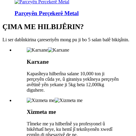
Parçeyên Perçekerê Metal
ÇIMA ME HILBIJÊRIN?
Li ser dabînkirina çareseriyên mong pu ji bo 5 salan balê bikişînin.
Karxane
Kapasîteya hilberîna salane 10,000 ton ji
perçeyên cûda ye, û giraniya yekîneya perçeyên
avêtinê yên yekane ji 5kg heta 12,000kg
diguhere.
Xizmeta me
Tîmeke me ya hilberînê ya profesyonel û
bikêrhatî heye, ku hemî jî teknîsyenên xwedî
ezmûn di pîşesaziyê de ne.