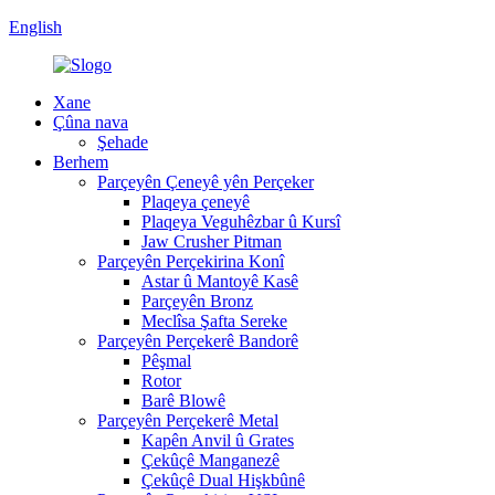
English
Xane
Çûna nava
Şehade
Berhem
Parçeyên Çeneyê yên Perçeker
Plaqeya çeneyê
Plaqeya Veguhêzbar û Kursî
Jaw Crusher Pitman
Parçeyên Perçekirina Konî
Astar û Mantoyê Kasê
Parçeyên Bronz
Meclîsa Şafta Sereke
Parçeyên Perçekerê Bandorê
Pêşmal
Rotor
Barê Blowê
Parçeyên Perçekerê Metal
Kapên Anvil û Grates
Çekûçê Manganezê
Çekûçê Dual Hişkbûnê