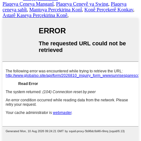
Plaqeya Çeneya Manganî
,
Plaqeya Çeneyê ya Swing
,
Plaqeya
çeneya sabît
,
Mantoya Perçekirina Konî
,
Konê Perçekerê Konkav
,
Astarê Kaseya Perçekirina Konê
,