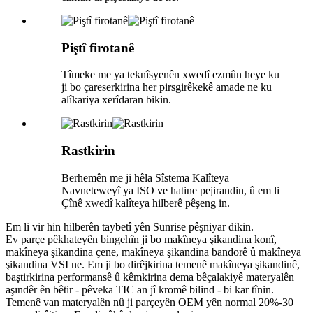
Piştî firotanê
Tîmeke me ya teknîsyenên xwedî ezmûn heye ku
ji bo çareserkirina her pirsgirêkekê amade ne ku
alîkariya xerîdaran bikin.
Rastkirin
Berhemên me ji hêla Sîstema Kalîteya
Navneteweyî ya ISO ve hatine pejirandin, û em li
Çînê xwedî kalîteya hilberê pêşeng in.
Em li vir hin hilberên taybetî yên Sunrise pêşniyar dikin.
Ev parçe pêkhateyên bingehîn ji bo makîneya şikandina konî,
makîneya şikandina çene, makîneya şikandina bandorê û makîneya
şikandina VSI ne. Em ji bo dirêjkirina temenê makîneya şikandinê,
baştirkirina performansê û kêmkirina dema bêçalakiyê materyalên
aşındêr ên bêtir - pêveka TIC an jî kromê bilind - bi kar tînin.
Temenê van materyalên nû ji parçeyên OEM yên normal 20%-30