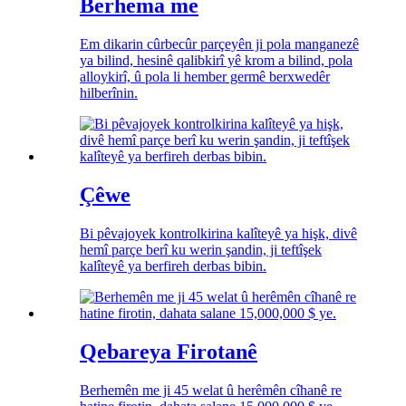
Berhema me
Em dikarin cûrbecûr parçeyên ji pola manganezê
ya bilind, hesinê qalibkirî yê krom a bilind, pola
alloykirî, û pola li hember germê berxwedêr
hilberînin.
Çêwe
Bi pêvajoyek kontrolkirina kalîteyê ya hişk, divê
hemî parçe berî ku werin şandin, ji teftîşek
kalîteyê ya berfireh derbas bibin.
Qebareya Firotanê
Berhemên me ji 45 welat û herêmên cîhanê re