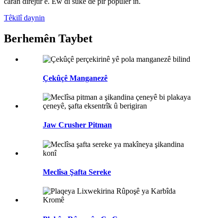
caran dirêjtir e. Ew di sûkê de pir populer in.
Têkilî daynin
Berhemên Taybet
Çekûçê Manganezê
Jaw Crusher Pitman
Meclîsa Şafta Sereke