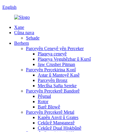
English
Xane
Çûna nava
Şehade
Berhem
Parçeyên Çeneyê yên Perçeker
Plaqeya çeneyê
Plaqeya Veguhêzbar û Kursî
Jaw Crusher Pitman
Parçeyên Perçekirina Konî
Astar û Mantoyê Kasê
Parçeyên Bronz
Meclîsa Şafta Sereke
Parçeyên Perçekerê Bandorê
Pêşmal
Rotor
Barê Blowê
Parçeyên Perçekerê Metal
Kapên Anvil û Grates
Çekûçê Manganezê
Çekûçê Dual Hişkbûnê