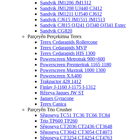
Sandvik JM1206 JM1312
Sandvik JM1208 UJ440 CJ412
Sandvik JM1211 UJ540 CJ612
Sandvik CJ615 JM1511 JM1513
Sandvik CJ815 QJ241 QJ340 QJ341 Extec
Sandvik CG820
Parçeyên Perçekirina Terex
Terex Cedarapids Rollercone
Terex Cedarapids MVP
Terex Cedarapids HIS 1300
Powerscreen Metrotrak 900×600
Powerscreen Premiertrak 1165 1180
Powerscreen Maxtrak 1000 1300
Powerscreen XA400
Trakpactor 428 1412
Finlay J-1160 J-1175 I-1312
Rêzeya Jaques JW ST
Jaques Gyracone
Terex Canica
Parçeyên Trio Crusher
Sêgoşeya TC51 TC36 TC66 TC84
Trio TP600 TP260
Sêgoşeya CT2036 CT2436 CT3648
Sêgoşeya CT3042 CT3054 CT4073
Sêgoşeya CT3254 CT4254 CT4763