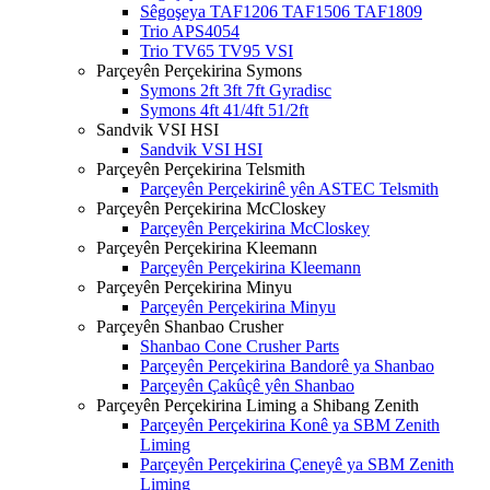
Sêgoşeya TAF1206 TAF1506 TAF1809
Trio APS4054
Trio TV65 TV95 VSI
Parçeyên Perçekirina Symons
Symons 2ft 3ft 7ft Gyradisc
Symons 4ft 41/4ft 51/2ft
Sandvik VSI HSI
Sandvik VSI HSI
Parçeyên Perçekirina Telsmith
Parçeyên Perçekirinê yên ASTEC Telsmith
Parçeyên Perçekirina McCloskey
Parçeyên Perçekirina McCloskey
Parçeyên Perçekirina Kleemann
Parçeyên Perçekirina Kleemann
Parçeyên Perçekirina Minyu
Parçeyên Perçekirina Minyu
Parçeyên Shanbao Crusher
Shanbao Cone Crusher Parts
Parçeyên Perçekirina Bandorê ya Shanbao
Parçeyên Çakûçê yên Shanbao
Parçeyên Perçekirina Liming a Shibang Zenith
Parçeyên Perçekirina Konê ya SBM Zenith
Liming
Parçeyên Perçekirina Çeneyê ya SBM Zenith
Liming