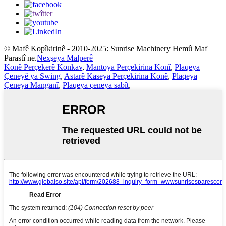
© Mafê Kopîkirinê - 2010-2025: Sunrise Machinery Hemû Maf
Parastî ne.
Nexşeya Malperê
Konê Perçekerê Konkav
,
Mantoya Perçekirina Konî
,
Plaqeya
Çeneyê ya Swing
,
Astarê Kaseya Perçekirina Konê
,
Plaqeya
Çeneya Manganî
,
Plaqeya çeneya sabît
,