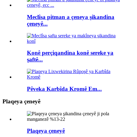
Meclîsa pitman a çeneya şikandina
çeneyê...
Konê perçiqandina konê sereke ya
şaftê...
Pêveka Karbîda Kromê Em...
Plaqeya çeneyê
Plaqeya çeneyê