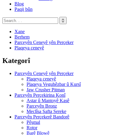
Blog
Paqij bûn
Xane
Berhem
Parçeyên Çeneyê yên Perçeker
Plaqeya çeneyê
Kategorî
Parçeyên Çeneyê yên Perçeker
Plaqeya çeneyê
Plaqeya Veguhêzbar û Kursî
Jaw Crusher Pitman
Parçeyên Perçekirina Konî
Astar û Mantoyê Kasê
Parçeyên Bronz
Meclîsa Şafta Sereke
Parçeyên Perçekerê Bandorê
Pêşmal
Rotor
Barê Blowê