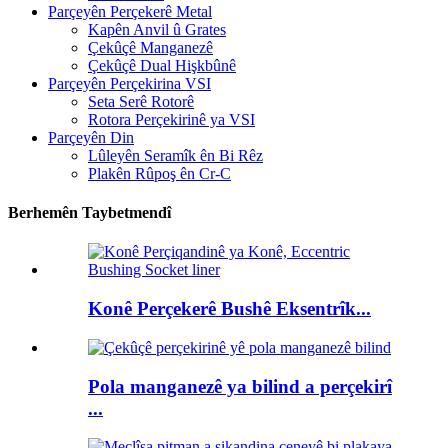
Parçeyên Perçekerê Metal
Kapên Anvil û Grates
Çekûçê Manganezê
Çekûçê Dual Hişkbûnê
Parçeyên Perçekirina VSI
Seta Serê Rotorê
Rotora Perçekirinê ya VSI
Parçeyên Din
Lûleyên Seramîk ên Bi Rêz
Plakên Rûpoş ên Cr-C
Berhemên Taybetmendî
Konê Perçekerê Bushê Eksentrîk...
Pola manganezê ya bilind a perçekirî
...