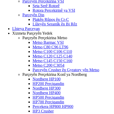
Parçeyên Perçekirina VSI
Seta Serê Rotorê
Rotora Perçekirinê ya VSI
Parçeyên Din
Plakên Rûpoş ên Cr-C
Lûleyên Seramîk ên Bi Rêz
Lîsteya Parçeyan
Xizmeta Parçeyên Yedek
Parçeyên Perçekirina Metso
Metso Barmac VSI
Metso C80 C96 LT96
Metso C100 C106 C110
Metso C120 C125 C140
Metso C145 C150 C160
Metso C200 C3054
Parçeyên Crusher ên Gyratory yên Metso
Parçeyên Perçekirina Konî ya Nordberg
Nordberg HP100
HP200 Perçiqandin
Nordberg HP300
Nordberg HP400
HP500 Perçiqandin
HP700 Perçiqandin
Perçekera HP800 HP900
HP3 Crusher