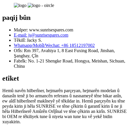
paqij bûn
Malper: www.sunrisespares.com
E-mail: js@sunrisespares.com
Têkilî: Jacky S.
Whatsapp/Mobîl/Wechat: +86 18512197002
Ofîs: Rm 397, Avahiya 1, 8 East Fuxing Road, Jinshan,
Şanghay, Çîn
Fabrîk: No. 1-21 Shengke Road, Hongya, Meishan, Sichuan,
China
etîket
Hemû navên hilberîner, hejmarên parçeyan, hejmarên modelan û
danasîn tenê ji bo armancên referans û nasnameyê têne bikar anîn,
ew aîdî hilberînerê makîneyê yê têkildar in. Hemû parçeyên ku têne
peyda kirin ji hêla SUNRISE ve têne çêkirin û garantî kirin û ne ji
hêla Hilberînerê Amûrên Orîjînal ve têne çêkirin an kirîn. SUNRISE
bi OEM re têkiliyek tune û niyeta wan tune ku vê yekê bidin
xuyakirin.