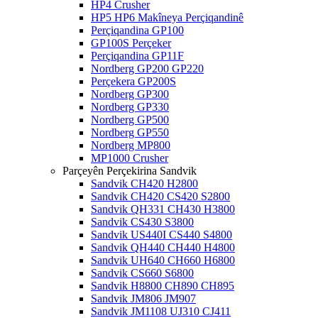
HP4 Crusher
HP5 HP6 Makîneya Perçiqandinê
Perçiqandina GP100
GP100S Perçeker
Perçiqandina GP11F
Nordberg GP200 GP220
Perçekera GP200S
Nordberg GP300
Nordberg GP330
Nordberg GP500
Nordberg GP550
Nordberg MP800
MP1000 Crusher
Parçeyên Perçekirina Sandvik
Sandvik CH420 H2800
Sandvik CH420 CS420 S2800
Sandvik QH331 CH430 H3800
Sandvik CS430 S3800
Sandvik US440I CS440 S4800
Sandvik QH440 CH440 H4800
Sandvik UH640 CH660 H6800
Sandvik CS660 S6800
Sandvik H8800 CH890 CH895
Sandvik JM806 JM907
Sandvik JM1108 UJ310 CJ411