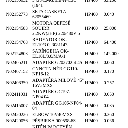
N02150052
34S8-LMG/ME-N-CSC
HP400
33.200
(194L
SETA GASKETA
N02152773
HP400
0.040
62055460
MOTORA QEFESÊ
N02154583
SQUIRR
HP400
25.000
2.2KW(3HP)-220/480V-5
RADYATOR OK-
N02154768
HP400
64.400
EL10/3.0, 3081143
SARÎNGEHA OK-
N02154803
HP400
145.000
EL10L/3.0/M/A/1
N02405211
ADAPTÊR G202702-4-4S
HP400
0.060
CNNCTN NÊR GG110-
N02407152
HP400
0.170
NP16-12
ADAPTÊRA MILOVÊ 45°
N02408350
HP400
0.257
16V3MXS
ADAPTÊR GG197-
N02411031
HP400
0.050
NP04.04
ADAPTÊR GG106-NP04-
N02415007
HP400
0.035
04
N02420226
ELBOW 16V40MXS
HP400
0.360
N02429056
PÊŞBIRKA 900598-6S
HP400
0.036
KITÊN PARÇEYÊN