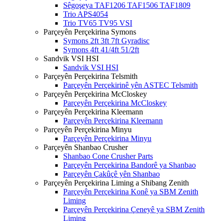
Sêgoşeya TAF1206 TAF1506 TAF1809
Trio APS4054
Trio TV65 TV95 VSI
Parçeyên Perçekirina Symons
Symons 2ft 3ft 7ft Gyradisc
Symons 4ft 41/4ft 51/2ft
Sandvik VSI HSI
Sandvik VSI HSI
Parçeyên Perçekirina Telsmith
Parçeyên Perçekirinê yên ASTEC Telsmith
Parçeyên Perçekirina McCloskey
Parçeyên Perçekirina McCloskey
Parçeyên Perçekirina Kleemann
Parçeyên Perçekirina Kleemann
Parçeyên Perçekirina Minyu
Parçeyên Perçekirina Minyu
Parçeyên Shanbao Crusher
Shanbao Cone Crusher Parts
Parçeyên Perçekirina Bandorê ya Shanbao
Parçeyên Çakûçê yên Shanbao
Parçeyên Perçekirina Liming a Shibang Zenith
Parçeyên Perçekirina Konê ya SBM Zenith
Liming
Parçeyên Perçekirina Çeneyê ya SBM Zenith
Liming