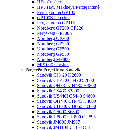
HP4 Crusher
HP5 HP6 Makîneya Perçiqandinê
Perçiqandina GP100
GP100S Perçeker
Perçiqandina GP11F
Nordberg GP200 GP220
Perçekera GP200S
Nordberg GP300
Nordberg GP330
Nordberg GP500
Nordberg GP550
Nordberg MP800
MP1000 Crusher
Parçeyên Perçekirina Sandvik
Sandvik CH420 H2800
Sandvik CH420 CS420 S2800
Sandvik QH331 CH430 H3800
Sandvik CS430 S3800
Sandvik US440I CS440 S4800
Sandvik QH440 CH440 H4800
Sandvik UH640 CH660 H6800
Sandvik CS660 S6800
Sandvik H8800 CH890 CH895
Sandvik JM806 JM907
Sandvik JM1108 UJ310 CJ411