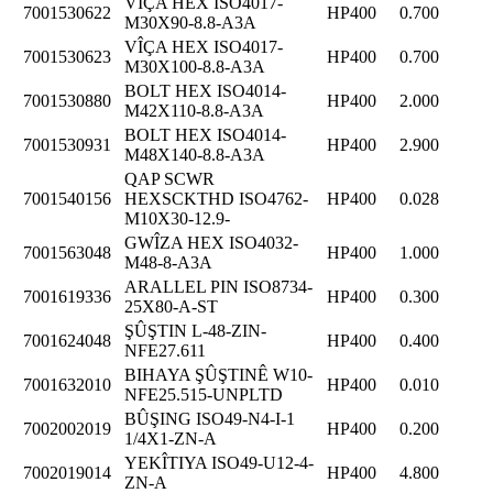
VÎÇA HEX ISO4017-
7001530622
HP400
0.700
M30X90-8.8-A3A
VÎÇA HEX ISO4017-
7001530623
HP400
0.700
M30X100-8.8-A3A
BOLT HEX ISO4014-
7001530880
HP400
2.000
M42X110-8.8-A3A
BOLT HEX ISO4014-
7001530931
HP400
2.900
M48X140-8.8-A3A
QAP SCWR
7001540156
HEXSCKTHD ISO4762-
HP400
0.028
M10X30-12.9-
GWÎZA HEX ISO4032-
7001563048
HP400
1.000
M48-8-A3A
ARALLEL PIN ISO8734-
7001619336
HP400
0.300
25X80-A-ST
ŞÛŞTIN L-48-ZIN-
7001624048
HP400
0.400
NFE27.611
BIHAYA ŞÛŞTINÊ W10-
7001632010
HP400
0.010
NFE25.515-UNPLTD
BÛŞING ISO49-N4-I-1
7002002019
HP400
0.200
1/4X1-ZN-A
YEKÎTIYA ISO49-U12-4-
7002019014
HP400
4.800
ZN-A