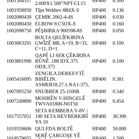
1001504357
HP400
0.300
2.000X1.500″NPT-CL15
1001958050
Tîpa Wekhev 8R6X-S
HP400
0.136
1002080430
ÇEMIK 2062-4-4S
HP400
0.030
1002080450
ELBOW 8 C5OX-S
HP400
0.160
1002098750
PÊŞBIRKA 900598-8S
HP400
0.050
BOLTA QELÎFKIRINA
1003063291
GWÎZÊ M8, A=19, B=33,
HP400
0.100
C=11, D=1
QAPÊ LI SER ÇÊKIRINA
1003801990
RÛNÊ .188 IDX.375
HP400
0.100
ODX.375
ZENGILA DERKEVTÎ.
1005416095
BIHÊLIN.
HP400
0.381
ASMEB18.27.1-NA1-375,
1007095250
SNUBBER 25-1106B
HP400
0.340
MOHRÊN V-HINGELÊ
1007249890
HP400
0.454
TWVA01800-N6T50
SETA KEMBERA V-8V /
1017557051
190 SETA HEVBERKIRÎ
HP400
30.390
YA 10
1019559606
QULFDA BOLTÊ
HP400
59.000
SERÊ ÇARGOŞE YÊ
1019579055
HP400
1.500