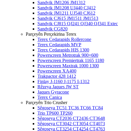
Sandvik JM1206 JM1312
Sandvik JM1208 UJ440 CJ412
Sandvik JM1211 UJ540 CJ612
Sandvik CJ615 JM1511 JM1513
Sandvik CJ815 QJ241 QJ340 QJ341 Extec
Sandvik CG820
Parçeyên Perçekirina Terex
Terex Cedarapids Rollercone
Terex Cedarapids MVP
Terex Cedarapids HIS 1300
Powerscreen Metrotrak 900×600
Powerscreen Premiertrak 1165 1180
Powerscreen Maxtrak 1000 1300
Powerscreen XA400
Trakpactor 428 1412
Finlay J-1160 J-1175 I-1312
Rêzeya Jaques JW ST
Jaques Gyracone
Terex Canica
Parçeyên Trio Crusher
Sêgoşeya TC51 TC36 TC66 TC84
Trio TP600 TP260
Sêgoşeya CT2036 CT2436 CT3648
Sêgoşeya CT3042 CT3054 CT4073
Sêgoşeya CT3254 CT4254 CT4763