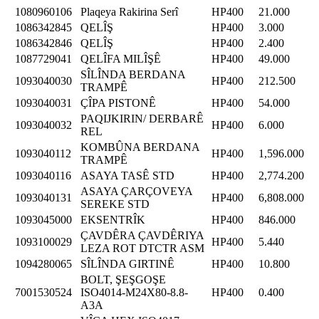
1080960106
Plaqeya Rakirina Serî
HP400
21.000
1086342845
QELÎŞ
HP400
3.000
1086342846
QELÎŞ
HP400
2.400
1087729041
QELÎFA MILÎŞÊ
HP400
49.000
SÎLÎNDA BERDANA
1093040030
HP400
212.500
TRAMPÊ
1093040031
ÇÎPA PISTONÊ
HP400
54.000
PAQIJKIRIN/ DERBARÊ
1093040032
HP400
6.000
REL
KOMBÛNA BERDANA
1093040112
HP400
1,596.000
TRAMPÊ
1093040116
ASAYA TASÊ STD
HP400
2,774.200
ASAYA ÇARÇOVEYA
1093040131
HP400
6,808.000
SEREKE STD
1093045000
EKSENTRÎK
HP400
846.000
ÇAVDÊRA ÇAVDÊRIYA
1093100029
HP400
5.440
LEZA ROT DTCTR ASM
1094280065
SÎLÎNDA GIRTINÊ
HP400
10.800
BOLT, ŞEŞGOŞE
7001530524
ISO4014-M24X80-8.8-
HP400
0.400
A3A