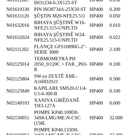
ISO1234-6.3X125-ST
N01619330
PIN ISO8734A-25X50-ST
HP400
0.200
N01631120
ŞÛŞTIN M20-NFE25.511
HP400
0.050
BIHAYA ŞÛŞTINÊ W16-
N01632016
HP400
0.010
NFE25.515-UNPLTD
BIHAYA ŞÛŞTINÊ W24-
N01632024
HP400
0.022
NFE25.515-UNPLTD
FLANÇE GFS10890G-2″-
N02111202
HP400
2.100
SERIE 3000
TERMOMETRA PH
N02125014
2050_0/120C + FAR._P63-
HP400
0.100
R
SW-ya ZEXTÊ XML-
N02125804
HP400
0.500
A160D2S11
KAPILARE SMS20-U1/4-
N02125849
HP400
0.100
U1/4-300-B
XANIYA GIRÊDANÊ
N02149103
HP400
0.600
TH3-127A
POMPE KP40.109D0-
N02150051
34S8-LMG/ME-N-CSC
HP400
32.000
(158L
POMPE KP40.133D0-