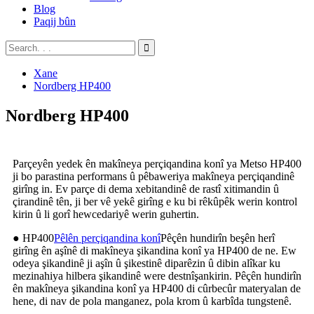
Blog
Paqij bûn
Xane
Nordberg HP400
Nordberg HP400
Parçeyên yedek ên makîneya perçiqandina konî ya Metso HP400
ji bo parastina performans û pêbaweriya makîneya perçiqandinê
girîng in. Ev parçe di dema xebitandinê de rastî xitimandin û
çirandinê tên, ji ber vê yekê girîng e ku bi rêkûpêk werin kontrol
kirin û li gorî hewcedariyê werin guhertin.
● HP400
Pêlên perçiqandina konî
Pêçên hundirîn beşên herî
girîng ên aşînê di makîneya şikandina konî ya HP400 de ne. Ew
odeya şikandinê ji aşîn û şikestinê diparêzin û dibin alîkar ku
mezinahiya hilbera şikandinê were destnîşankirin. Pêçên hundirîn
ên makîneya şikandina konî ya HP400 di cûrbecûr materyalan de
hene, di nav de pola manganez, pola krom û karbîda tungstenê.