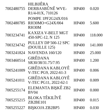
HILBIJÊRA
7002480755
DERBASBÛNÊ WVE-
HP400
0.020
R1/4-01X, 710126
POMPE 1PF2G24X/016
7002480785
RH30MO+G24X/004
HP400
5.600
RH30M
KAXIZA V-BELT MGT
7003234741
HP400
118.000
450-SPC-12, N 125
PULLEY DP 500-12 SPC
7003234742
HP400
141.000
(DOUILLE 125)
7003241824
NAVENDA 160/120
HP400
25.000
GIRÊDANA
7003460514
HP400
1.200
SR30/38/31.75/7.95
GIRÊDANA KABLOYÊ
7005241009
HP400
0.006
V-TEC PG9, 2022-61-3
GIRÊDANA KABLOYÊ
7005241011
HP400
0.009
V-TEC PG11, 2022-62-1
ELEMANTA BIŞKÊ ZB2
7005255174
HP400
0.000
BV04
BLOKA TÊKILÎYÊ
7005255215
HP400
0.015
ZB2BE101
7005255227
BIŞKOJA ZB2BP5
HP400
0.030