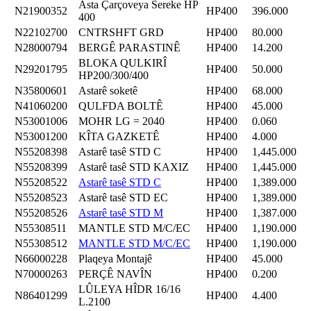
Asta Çarçoveya Sereke HP
N21900352
HP400
396.000
400
N22102700
CNTRSHFT GRD
HP400
80.000
N28000794
BERGÊ PARASTINÊ
HP400
14.200
BLOKA QULKIRÎ
N29201795
HP400
50.000
HP200/300/400
N35800601
Astarê soketê
HP400
68.000
N41060200
QULFDA BOLTÊ
HP400
45.000
N53001006
MOHR LG = 2040
HP400
0.060
N53001200
KÎTA GAZKETÊ
HP400
4.000
N55208398
Astarê tasê STD C
HP400
1,445.000
N55208399
Astarê tasê STD KAXIZ
HP400
1,445.000
N55208522
Astarê tasê STD C
HP400
1,389.000
N55208523
Astarê tasê STD EC
HP400
1,389.000
N55208526
Astarê tasê STD M
HP400
1,387.000
N55308511
MANTLE STD M/C/EC
HP400
1,190.000
N55308512
MANTLE STD M/C/EC
HP400
1,190.000
N66000228
Plaqeya Montajê
HP400
45.000
N70000263
PERÇÊ NAVÎN
HP400
0.200
LÛLEYA HÎDR 16/16
N86401299
HP400
4.400
L.2100