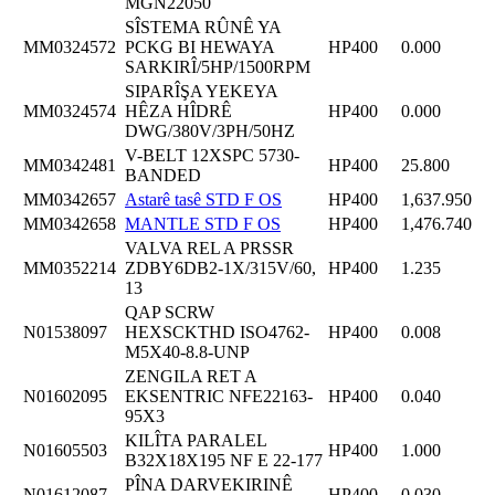
MGN22050
SÎSTEMA RÛNÊ YA
MM0324572
PCKG BI HEWAYA
HP400
0.000
SARKIRÎ/5HP/1500RPM
SIPARÎŞA YEKEYA
MM0324574
HÊZA HÎDRÊ
HP400
0.000
DWG/380V/3PH/50HZ
V-BELT 12XSPC 5730-
MM0342481
HP400
25.800
BANDED
MM0342657
Astarê tasê STD F OS
HP400
1,637.950
MM0342658
MANTLE STD F OS
HP400
1,476.740
VALVA REL A PRSSR
MM0352214
ZDBY6DB2-1X/315V/60,
HP400
1.235
13
QAP SCRW
N01538097
HEXSCKTHD ISO4762-
HP400
0.008
M5X40-8.8-UNP
ZENGILA RET A
N01602095
EKSENTRIC NFE22163-
HP400
0.040
95X3
KILÎTA PARALEL
N01605503
HP400
1.000
B32X18X195 NF E 22-177
PÎNA DARVEKIRINÊ
N01612087
HP400
0.030