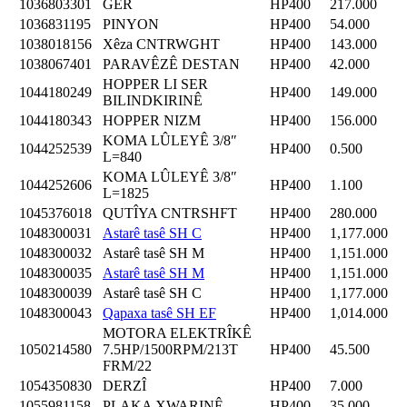
1036803301
GÊR
HP400
217.000
1036831195
PINYON
HP400
54.000
1038018156
Xêza CNTRWGHT
HP400
143.000
1038067401
PARAVÊZÊ DESTAN
HP400
42.000
HOPPER LI SER
1044180249
HP400
149.000
BILINDKIRINÊ
1044180343
HOPPER NIZM
HP400
156.000
KOMA LÛLEYÊ 3/8″
1044252539
HP400
0.500
L=840
KOMA LÛLEYÊ 3/8″
1044252606
HP400
1.100
L=1825
1045376018
QUTÎYA CNTRSHFT
HP400
280.000
1048300031
Astarê tasê SH C
HP400
1,177.000
1048300032
Astarê tasê SH M
HP400
1,151.000
1048300035
Astarê tasê SH M
HP400
1,151.000
1048300039
Astarê tasê SH C
HP400
1,177.000
1048300043
Qapaxa tasê SH EF
HP400
1,014.000
MOTORA ELEKTRÎKÊ
1050214580
7.5HP/1500RPM/213T
HP400
45.500
FRM/22
1054350830
DERZÎ
HP400
7.000
1055981158
PLAKA XWARINÊ
HP400
35.000