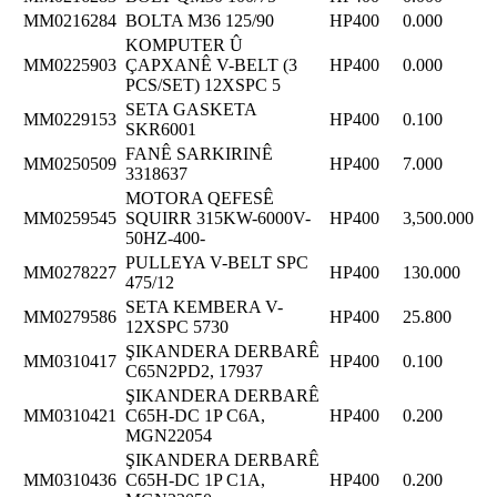
MM0216284
BOLTA M36 125/90
HP400
0.000
KOMPUTER Û
MM0225903
ÇAPXANÊ V-BELT (3
HP400
0.000
PCS/SET) 12XSPC 5
SETA GASKETA
MM0229153
HP400
0.100
SKR6001
FANÊ SARKIRINÊ
MM0250509
HP400
7.000
3318637
MOTORA QEFESÊ
MM0259545
SQUIRR 315KW-6000V-
HP400
3,500.000
50HZ-400-
PULLEYA V-BELT SPC
MM0278227
HP400
130.000
475/12
SETA KEMBERA V-
MM0279586
HP400
25.800
12XSPC 5730
ŞIKANDERA DERBARÊ
MM0310417
HP400
0.100
C65N2PD2, 17937
ŞIKANDERA DERBARÊ
MM0310421
C65H-DC 1P C6A,
HP400
0.200
MGN22054
ŞIKANDERA DERBARÊ
MM0310436
C65H-DC 1P C1A,
HP400
0.200