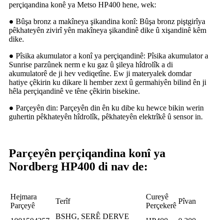
perçiqandina konê ya Metso HP400 hene, wek:
● Bûşa bronz a makîneya şikandina konî: Bûşa bronz piştgirîya
pêkhateyên zivirî yên makîneya şikandinê dike û xişandinê kêm
dike.
● Pîsika akumulator a konî ya perçiqandinê: Pîsika akumulator a
Sunrise parzûnek nerm e ku gaz û şileya hîdrolîk a di
akumulatorê de ji hev vediqetîne. Ew ji materyalek domdar
hatiye çêkirin ku dikare li hember zext û germahiyên bilind ên ji
hêla perçiqandinê ve têne çêkirin bisekine.
● Parçeyên din: Parçeyên din ên ku dibe ku hewce bikin werin
guhertin pêkhateyên hîdrolîk, pêkhateyên elektrîkê û sensor in.
Parçeyên perçiqandina konî ya
Nordberg HP400 di nav de:
Hejmara
Cureyê
Terîf
Pîvan
Parçeyê
Perçekerê
BSHG, SERÊ DERVE