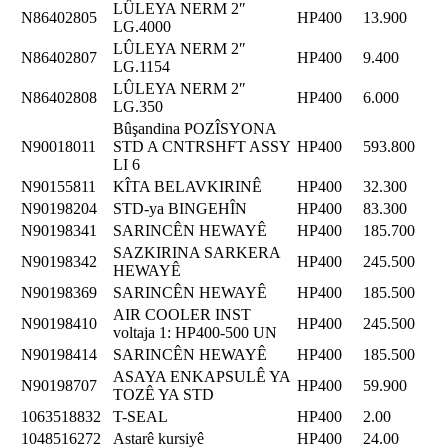
LÛLEYA NERM 2″
N86402805
HP400
13.900
LG.4000
LÛLEYA NERM 2″
N86402807
HP400
9.400
LG.1154
LÛLEYA NERM 2″
N86402808
HP400
6.000
LG.350
Bûşandina POZÎSYONA
N90018011
STD A CNTRSHFT ASSY
HP400
593.800
LI 6
N90155811
KÎTA BELAVKIRINÊ
HP400
32.300
N90198204
STD-ya BINGEHÎN
HP400
83.300
N90198341
SARINCÊN HEWAYÊ
HP400
185.700
SAZKIRINA SARKERA
N90198342
HP400
245.500
HEWAYÊ
N90198369
SARINCÊN HEWAYÊ
HP400
185.500
AIR COOLER INST
N90198410
HP400
245.500
voltaja 1: HP400-500 UN
N90198414
SARINCÊN HEWAYÊ
HP400
185.500
ASAYA ENKAPSULÊ YA
N90198707
HP400
59.900
TOZÊ YA STD
1063518832
T-SEAL
HP400
2.00
1048516272
Astarê kursiyê
HP400
24.00