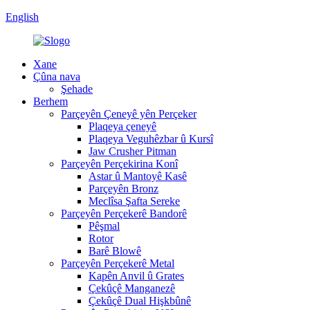
English
Xane
Çûna nava
Şehade
Berhem
Parçeyên Çeneyê yên Perçeker
Plaqeya çeneyê
Plaqeya Veguhêzbar û Kursî
Jaw Crusher Pitman
Parçeyên Perçekirina Konî
Astar û Mantoyê Kasê
Parçeyên Bronz
Meclîsa Şafta Sereke
Parçeyên Perçekerê Bandorê
Pêşmal
Rotor
Barê Blowê
Parçeyên Perçekerê Metal
Kapên Anvil û Grates
Çekûçê Manganezê
Çekûçê Dual Hişkbûnê