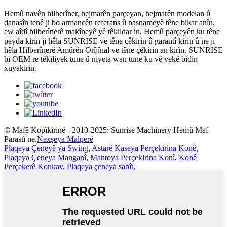
Hemû navên hilberîner, hejmarên parçeyan, hejmarên modelan û
danasîn tenê ji bo armancên referans û nasnameyê têne bikar anîn,
ew aîdî hilberînerê makîneyê yê têkildar in. Hemû parçeyên ku têne
peyda kirin ji hêla SUNRISE ve têne çêkirin û garantî kirin û ne ji
hêla Hilberînerê Amûrên Orîjînal ve têne çêkirin an kirîn. SUNRISE
bi OEM re têkiliyek tune û niyeta wan tune ku vê yekê bidin
xuyakirin.
© Mafê Kopîkirinê - 2010-2025: Sunrise Machinery Hemû Maf
Parastî ne.
Nexşeya Malperê
Plaqeya Çeneyê ya Swing
,
Astarê Kaseya Perçekirina Konê
,
Plaqeya Çeneya Manganî
,
Mantoya Perçekirina Konî
,
Konê
Perçekerê Konkav
,
Plaqeya çeneya sabît
,