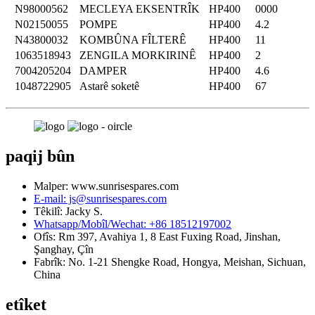
N98000562
MECLEYA EKSENTRÎK
HP400
0000
N02150055
POMPE
HP400
4.2
N43800032
KOMBÛNA FÎLTERÊ
HP400
11
1063518943
ZENGILA MORKIRINÊ
HP400
2
7004205204
DAMPER
HP400
4.6
1048722905
Astarê soketê
HP400
67
paqij bûn
Malper: www.sunrisespares.com
E-mail: js@sunrisespares.com
Têkilî: Jacky S.
Whatsapp/Mobîl/Wechat: +86 18512197002
Ofîs: Rm 397, Avahiya 1, 8 East Fuxing Road, Jinshan,
Şanghay, Çîn
Fabrîk: No. 1-21 Shengke Road, Hongya, Meishan, Sichuan,
China
etîket