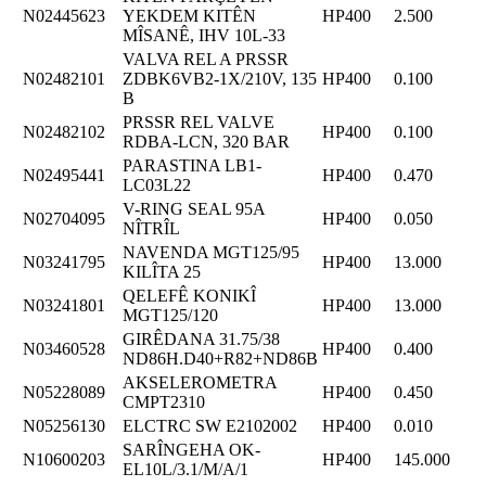
N02445623
YEKDEM KITÊN
HP400
2.500
MÎSANÊ, IHV 10L-33
VALVA REL A PRSSR
N02482101
ZDBK6VB2-1X/210V, 135
HP400
0.100
B
PRSSR REL VALVE
N02482102
HP400
0.100
RDBA-LCN, 320 BAR
PARASTINA LB1-
N02495441
HP400
0.470
LC03L22
V-RING SEAL 95A
N02704095
HP400
0.050
NÎTRÎL
NAVENDA MGT125/95
N03241795
HP400
13.000
KILÎTA 25
QELEFÊ KONIKÎ
N03241801
HP400
13.000
MGT125/120
GIRÊDANA 31.75/38
N03460528
HP400
0.400
ND86H.D40+R82+ND86B
AKSELEROMETRA
N05228089
HP400
0.450
CMPT2310
N05256130
ELCTRC SW E2102002
HP400
0.010
SARÎNGEHA OK-
N10600203
HP400
145.000
EL10L/3.1/M/A/1