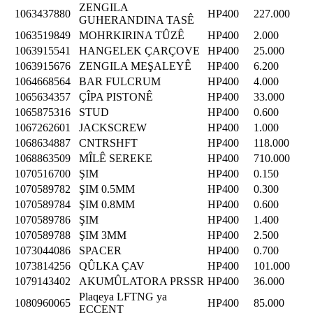
ZENGILA
1063437880
HP400
227.000
GUHERANDINA TASÊ
1063519849
MOHRKIRINA TÛZÊ
HP400
2.000
1063915541
HANGELEK ÇARÇOVE
HP400
25.000
1063915676
ZENGILA MEŞALEYÊ
HP400
6.200
1064668564
BAR FULCRUM
HP400
4.000
1065634357
ÇÎPA PISTONÊ
HP400
33.000
1065875316
STUD
HP400
0.600
1067262601
JACKSCREW
HP400
1.000
1068634887
CNTRSHFT
HP400
118.000
1068863509
MÎLÊ SEREKE
HP400
710.000
1070516700
ŞIM
HP400
0.150
1070589782
ŞIM 0.5MM
HP400
0.300
1070589784
ŞIM 0.8MM
HP400
0.600
1070589786
ŞIM
HP400
1.400
1070589788
ŞIM 3MM
HP400
2.500
1073044086
SPACER
HP400
0.700
1073814256
QÛLKA ÇAV
HP400
101.000
1079143402
AKUMÛLATORA PRSSR
HP400
36.000
Plaqeya LFTNG ya
1080960065
HP400
85.000
ECCENT