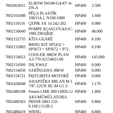
ELBOW ISO49-G4/45°-4-
7002063011
HP400
3.500
ZN-A
PÊÇA PLASTÎK
7002101088
HP400
1.600
108/114,1, N100-1080
7002118116
ÇEPIK SX 14 242-262
HP400
0.080
POMPE R1A6137G4A1C-
7002150040
HP400
48.000
198L/DEQÎQE
7002152735
KÎTA GEARÊ
HP400
0.100
BRNG KIT SP5432 +
7002152883
HP400
0.100
SP5673 + SP5672 + P72
COOLER 38KW PLAN
7002154023
HP400
145.000
A3-770 02154023-00
7002154509
DILXWAZ
HP400
0.000
7002154656
SARÎNGEHA 38KW
HP400
0.000
7002154721
PIŞTGIRIYA MOTORÊ
HP400
0.000
ADAPTÊRA MILAN M 1
7002420048
HP400
1.170
7/8″-12UN JIC-M G1 1/
7002480108
Fenera LMB 300/130DL12
HP400
1.800
AKUMÛMÛLATORA
7002480303
PRSSR SBO 210-
HP400
0.860
0.16E1/112B-2
7002480419
WRNG
HP400
6.800