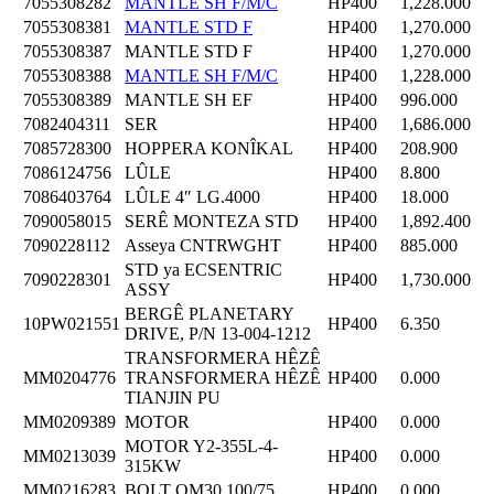
7055308282
MANTLE SH F/M/C
HP400
1,228.000
7055308381
MANTLE STD F
HP400
1,270.000
7055308387
MANTLE STD F
HP400
1,270.000
7055308388
MANTLE SH F/M/C
HP400
1,228.000
7055308389
MANTLE SH EF
HP400
996.000
7082404311
SER
HP400
1,686.000
7085728300
HOPPERA KONÎKAL
HP400
208.900
7086124756
LÛLE
HP400
8.800
7086403764
LÛLE 4″ LG.4000
HP400
18.000
7090058015
SERÊ MONTEZA STD
HP400
1,892.400
7090228112
Asseya CNTRWGHT
HP400
885.000
STD ya ECSENTRIC
7090228301
HP400
1,730.000
ASSY
BERGÊ PLANETARY
10PW021551
HP400
6.350
DRIVE, P/N 13-004-1212
TRANSFORMERA HÊZÊ
MM0204776
TRANSFORMERA HÊZÊ
HP400
0.000
TIANJIN PU
MM0209389
MOTOR
HP400
0.000
MOTOR Y2-355L-4-
MM0213039
HP400
0.000
315KW
MM0216283
BOLT QM30 100/75
HP400
0.000