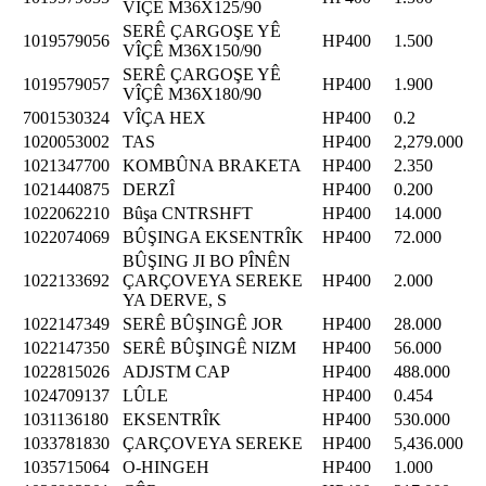
VÎÇÊ M36X125/90
SERÊ ÇARGOŞE YÊ
1019579056
HP400
1.500
VÎÇÊ M36X150/90
SERÊ ÇARGOŞE YÊ
1019579057
HP400
1.900
VÎÇÊ M36X180/90
7001530324
VÎÇA HEX
HP400
0.2
1020053002
TAS
HP400
2,279.000
1021347700
KOMBÛNA BRAKETA
HP400
2.350
1021440875
DERZÎ
HP400
0.200
1022062210
Bûşa CNTRSHFT
HP400
14.000
1022074069
BÛŞINGA EKSENTRÎK
HP400
72.000
BÛŞING JI BO PÎNÊN
1022133692
ÇARÇOVEYA SEREKE
HP400
2.000
YA DERVE, S
1022147349
SERÊ BÛŞINGÊ JOR
HP400
28.000
1022147350
SERÊ BÛŞINGÊ NIZM
HP400
56.000
1022815026
ADJSTM CAP
HP400
488.000
1024709137
LÛLE
HP400
0.454
1031136180
EKSENTRÎK
HP400
530.000
1033781830
ÇARÇOVEYA SEREKE
HP400
5,436.000
1035715064
O-HINGEH
HP400
1.000