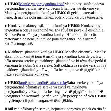
● HP400
Mantle ya perçiqandina konê
Manto beşa sabît a odeya
perçiqandinê ye. Ew rûyê ku pêçan li hember wê dişkêne ye.
Mantoyên perçiqandina konî ya HP400 di gelek materyalan de
hene, di nav de pola manganez, pola krom û karbîda tungstenê.
● Konkava makîneya şikandina konî ya HP400: Konkav beşa
tevgerbar a odeya şikandinê ye. Ew rûyê ku pêvek lê dişkînin e.
Konkavên makîneya şikandina konî ya HP400 di cûrbecûr
materyalan de hene, di nav de pola manganez, pola krom û
karbîda tungstenê.
● Makîneya şikandina konî ya HP400 Meclîsa eksentrîk: Meclîsa
eksentrîk di xaniyê jorîn ê makîneya şikandina konî de ye. Ew ji
hêla motora sereke ya makîneya şikandinê ve bi rêya rêze gerîd û
kemeran tê ajotin. Şafta sereke: Şaft pêkhateya sereke ya zivirî ya
makîneya şikandinê ye. Ew ji hêla bearingan ve tê piştgirî kirin û
hêzê vediguhezîne konkavê.
● HP400
konê perçiqandinê şafta sereke
Şafta sereke ya konî ya
perçiqandinê pêkhateya sereke ya zivirî ya makîneya
perçiqandinê ye. Ew ji hêla bearingan ve tê piştgirî kirin û hêzê
vediguhezîne konkavê. Şaftên konî yên perçiqandinê yên HP400
bi gelemperî ji pola manganezê têne çêkirin.
Ji bilî van pêkhateyên sereke, hejmarek parçeyên yedek ên din ên