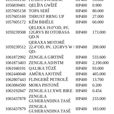
1056839401
QELÎFA GWÎZÊ
HP400
0.900
1057605158
TOPA SERÎ
HP400
80.000
1057605169
THRUST RRNG UP
HP400
27.000
1057605172
KÊM BIHÊLE
HP400
60.000
QELEKA 19.0”OD, 8V,
1059239508
12GRVS BI OTOBASA
HP400
173.000
QD-N
QERAXA MOTORÊ
1059239512
22.4″OD, 8V, 12GRVS W /
HP400
208.000
QD-
1061872992
ZENGILA GIRTINÊ
HP400
533.600
1061873403
ZENGILA ADJSTM
HP400
2,190.000
1061940191
QALIKA TÛZÊ
HP400
93.000
1062440048
AMÛRA AJOTINÊ
HP400
465.000
1062807443
FLINGERÊ PETROLÊ
HP400
13.700
1063084500
MORA PISTONÊ
HP400
0.200
1063192847
ZENGILA LI XWE BIKE
HP400
0.454
ZENGILA
1063437878
HP400
233.000
GUHERANDINA TASÊ
ZENGILA
1063437879
HP400
183.000
GUHERANDINA TASÊ