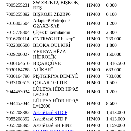
SW ZB2BT2, BIŞKOK,
7005255231
HP400
0.000
REŞ
7005255892
BIŞKOJK ZB2BP6
HP400
0.100
Adapterê Hîdrojenê
7010303504
HP400
1.200
G2AX24SAE
7015778304
Çîçek bi xemilandin
HP400
2.300
7016200114
CNTRWGHT bi serpî
HP400
739.000
7022300500
BLOKA QULKIRÎ
HP400
1.800
YEKEYA HÊZA
7029200027
HP400
150.000
HÎDROLÎK
7030164610
BIÇARÇÛVE
HP400
1,316.500
7030164788
ALÎKARÎ
HP400
683.000
7030164790
PIŞTGIRIYA DEMIYÊ
HP400
783.000
7033100515
QOLAR 10 LÎTR
HP400
1.500
LÛLEYA HÎDR HP 9,5
7044453034
HP400
1.200
L=2100
LÛLEYA HÎDR HP 9,5
7044453044
HP400
8.600
L=12000
7055208382
Astarê tasê STD F
HP400
1,413.000
7055208392
Astarê tasê STD F
HP400
1,413.000
7055208395
Astarê tasê SH FINE
HP400
1,159.000