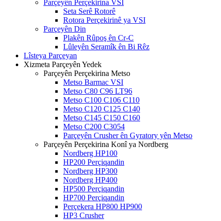
Parçeyên Perçekirina VSI
Seta Serê Rotorê
Rotora Perçekirinê ya VSI
Parçeyên Din
Plakên Rûpoş ên Cr-C
Lûleyên Seramîk ên Bi Rêz
Lîsteya Parçeyan
Xizmeta Parçeyên Yedek
Parçeyên Perçekirina Metso
Metso Barmac VSI
Metso C80 C96 LT96
Metso C100 C106 C110
Metso C120 C125 C140
Metso C145 C150 C160
Metso C200 C3054
Parçeyên Crusher ên Gyratory yên Metso
Parçeyên Perçekirina Konî ya Nordberg
Nordberg HP100
HP200 Perçiqandin
Nordberg HP300
Nordberg HP400
HP500 Perçiqandin
HP700 Perçiqandin
Perçekera HP800 HP900
HP3 Crusher