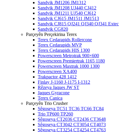
Sandvik JM1206 JM1312
Sandvik JM1208 UJ440 CJ412
Sandvik JM1211 UJ540 CJ612
Sandvik CJ615 JM1511 JM1513
Sandvik CJ815 QJ241 QJ340 QJ341 Extec
Sandvik CG820
Parçeyên Perçekirina Terex
Terex Cedarapids Rollercone
Terex Cedarapids MVP
Terex Cedarapids HIS 1300
Powerscreen Metrotrak 900×600
Powerscreen Premiertrak 1165 1180
Powerscreen Maxtrak 1000 1300
Powerscreen XA400
Trakpactor 428 1412
Finlay J-1160 J-1175 I-1312
Rêzeya Jaques JW ST
Jaques Gyracone
Terex Canica
Parçeyên Trio Crusher
Sêgoşeya TC51 TC36 TC66 TC84
Trio TP600 TP260
Sêgoşeya CT2036 CT2436 CT3648
Sêgoşeya CT3042 CT3054 CT4073
Sêgoşeya CT3254 CT4254 CT4763