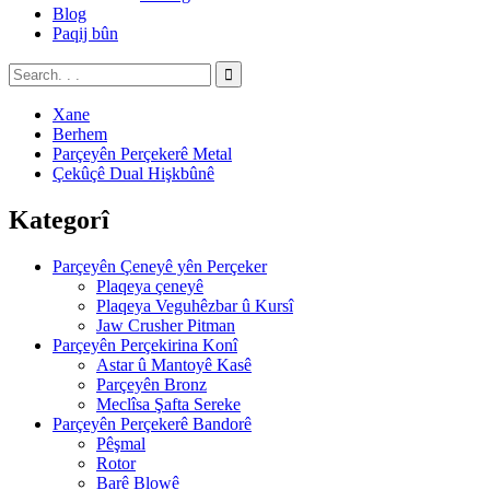
Blog
Paqij bûn
Xane
Berhem
Parçeyên Perçekerê Metal
Çekûçê Dual Hişkbûnê
Kategorî
Parçeyên Çeneyê yên Perçeker
Plaqeya çeneyê
Plaqeya Veguhêzbar û Kursî
Jaw Crusher Pitman
Parçeyên Perçekirina Konî
Astar û Mantoyê Kasê
Parçeyên Bronz
Meclîsa Şafta Sereke
Parçeyên Perçekerê Bandorê
Pêşmal
Rotor
Barê Blowê