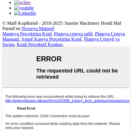
© Mafê Kopîkirinê - 2010-2025: Sunrise Machinery Hemû Maf
Parastî ne.
Nexşeya Malperê
Mantoya Perçekirina Konî
,
Plaqeya çeneya sabît
,
Plaqeya Çeneya
Manganî
,
Astarê Kaseya Perçekirina Konê
,
Plaqeya Çeneyê ya
Swing
,
Konê Perçekerê Konkav
,