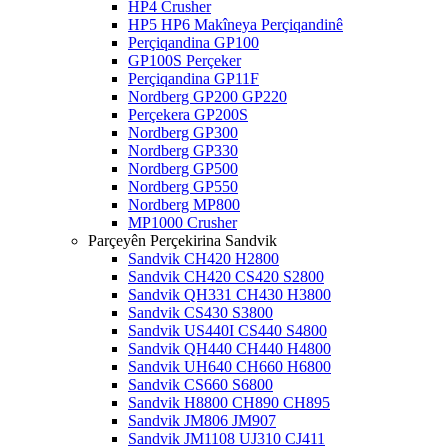
HP4 Crusher
HP5 HP6 Makîneya Perçiqandinê
Perçiqandina GP100
GP100S Perçeker
Perçiqandina GP11F
Nordberg GP200 GP220
Perçekera GP200S
Nordberg GP300
Nordberg GP330
Nordberg GP500
Nordberg GP550
Nordberg MP800
MP1000 Crusher
Parçeyên Perçekirina Sandvik
Sandvik CH420 H2800
Sandvik CH420 CS420 S2800
Sandvik QH331 CH430 H3800
Sandvik CS430 S3800
Sandvik US440I CS440 S4800
Sandvik QH440 CH440 H4800
Sandvik UH640 CH660 H6800
Sandvik CS660 S6800
Sandvik H8800 CH890 CH895
Sandvik JM806 JM907
Sandvik JM1108 UJ310 CJ411