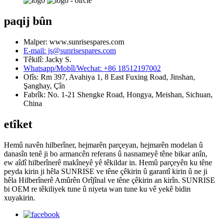
paqij bûn
Malper: www.sunrisespares.com
E-mail: js@sunrisespares.com
Têkilî: Jacky S.
Whatsapp/Mobîl/Wechat: +86 18512197002
Ofîs: Rm 397, Avahiya 1, 8 East Fuxing Road, Jinshan,
Şanghay, Çîn
Fabrîk: No. 1-21 Shengke Road, Hongya, Meishan, Sichuan,
China
etîket
Hemû navên hilberîner, hejmarên parçeyan, hejmarên modelan û
danasîn tenê ji bo armancên referans û nasnameyê têne bikar anîn,
ew aîdî hilberînerê makîneyê yê têkildar in. Hemû parçeyên ku têne
peyda kirin ji hêla SUNRISE ve têne çêkirin û garantî kirin û ne ji
hêla Hilberînerê Amûrên Orîjînal ve têne çêkirin an kirîn. SUNRISE
bi OEM re têkiliyek tune û niyeta wan tune ku vê yekê bidin
xuyakirin.