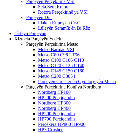
Parçeyên Perçekirina VSI
Seta Serê Rotorê
Rotora Perçekirinê ya VSI
Parçeyên Din
Plakên Rûpoş ên Cr-C
Lûleyên Seramîk ên Bi Rêz
Lîsteya Parçeyan
Xizmeta Parçeyên Yedek
Parçeyên Perçekirina Metso
Metso Barmac VSI
Metso C80 C96 LT96
Metso C100 C106 C110
Metso C120 C125 C140
Metso C145 C150 C160
Metso C200 C3054
Parçeyên Crusher ên Gyratory yên Metso
Parçeyên Perçekirina Konî ya Nordberg
Nordberg HP100
HP200 Perçiqandin
Nordberg HP300
Nordberg HP400
HP500 Perçiqandin
HP700 Perçiqandin
Perçekera HP800 HP900
HP3 Crusher