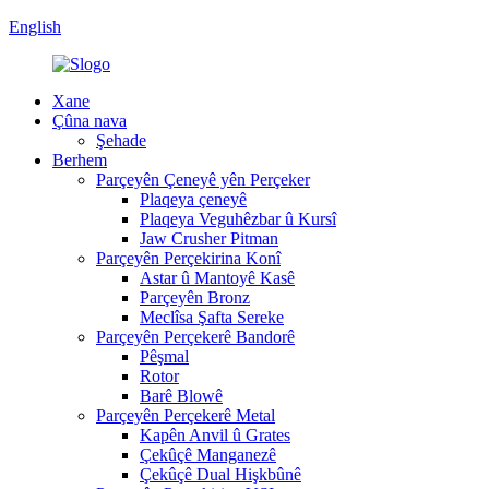
English
Xane
Çûna nava
Şehade
Berhem
Parçeyên Çeneyê yên Perçeker
Plaqeya çeneyê
Plaqeya Veguhêzbar û Kursî
Jaw Crusher Pitman
Parçeyên Perçekirina Konî
Astar û Mantoyê Kasê
Parçeyên Bronz
Meclîsa Şafta Sereke
Parçeyên Perçekerê Bandorê
Pêşmal
Rotor
Barê Blowê
Parçeyên Perçekerê Metal
Kapên Anvil û Grates
Çekûçê Manganezê
Çekûçê Dual Hişkbûnê