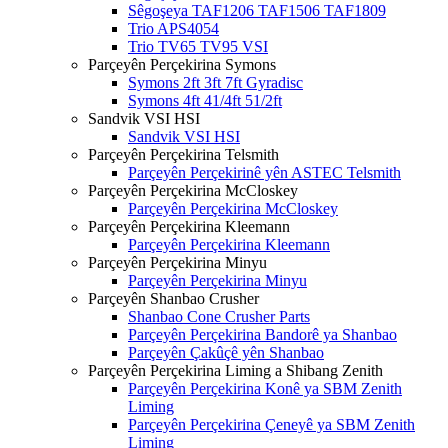
Sêgoşeya TAF1206 TAF1506 TAF1809
Trio APS4054
Trio TV65 TV95 VSI
Parçeyên Perçekirina Symons
Symons 2ft 3ft 7ft Gyradisc
Symons 4ft 41/4ft 51/2ft
Sandvik VSI HSI
Sandvik VSI HSI
Parçeyên Perçekirina Telsmith
Parçeyên Perçekirinê yên ASTEC Telsmith
Parçeyên Perçekirina McCloskey
Parçeyên Perçekirina McCloskey
Parçeyên Perçekirina Kleemann
Parçeyên Perçekirina Kleemann
Parçeyên Perçekirina Minyu
Parçeyên Perçekirina Minyu
Parçeyên Shanbao Crusher
Shanbao Cone Crusher Parts
Parçeyên Perçekirina Bandorê ya Shanbao
Parçeyên Çakûçê yên Shanbao
Parçeyên Perçekirina Liming a Shibang Zenith
Parçeyên Perçekirina Konê ya SBM Zenith
Liming
Parçeyên Perçekirina Çeneyê ya SBM Zenith
Liming