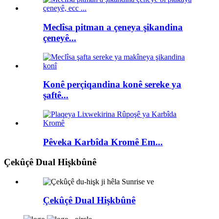
Meclîsa pitman a çeneya şikandina
çeneyê...
Konê perçiqandina konê sereke ya
şaftê...
Pêveka Karbîda Kromê Em...
Çekûçê Dual Hişkbûnê
Çekûçê Dual Hişkbûnê