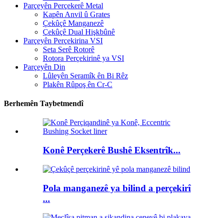
Parçeyên Perçekerê Metal
Kapên Anvil û Grates
Çekûçê Manganezê
Çekûçê Dual Hişkbûnê
Parçeyên Perçekirina VSI
Seta Serê Rotorê
Rotora Perçekirinê ya VSI
Parçeyên Din
Lûleyên Seramîk ên Bi Rêz
Plakên Rûpoş ên Cr-C
Berhemên Taybetmendî
Konê Perçekerê Bushê Eksentrîk...
Pola manganezê ya bilind a perçekirî
...