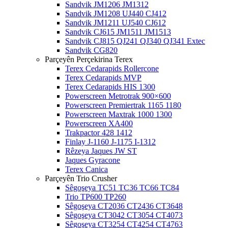
Sandvik JM1206 JM1312
Sandvik JM1208 UJ440 CJ412
Sandvik JM1211 UJ540 CJ612
Sandvik CJ615 JM1511 JM1513
Sandvik CJ815 QJ241 QJ340 QJ341 Extec
Sandvik CG820
Parçeyên Perçekirina Terex
Terex Cedarapids Rollercone
Terex Cedarapids MVP
Terex Cedarapids HIS 1300
Powerscreen Metrotrak 900×600
Powerscreen Premiertrak 1165 1180
Powerscreen Maxtrak 1000 1300
Powerscreen XA400
Trakpactor 428 1412
Finlay J-1160 J-1175 I-1312
Rêzeya Jaques JW ST
Jaques Gyracone
Terex Canica
Parçeyên Trio Crusher
Sêgoşeya TC51 TC36 TC66 TC84
Trio TP600 TP260
Sêgoşeya CT2036 CT2436 CT3648
Sêgoşeya CT3042 CT3054 CT4073
Sêgoşeya CT3254 CT4254 CT4763