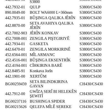
S3800
442.7932-01
QULP
S3800/CS430
890.0049-00
BOLT WA6000 L=360mm
S3800/CS430
442.7935-01
BÛŞINGA QALIKA JÊRÎN
S3800/CS430
SETA AVAHIYA QALIKA
442.8870-00
S3800/CS430
JÊRÎN
452.7002-903
JÊRÎN KONKAV
S3800/CS430
452.7008-001
ZENGILA PIŞTGIRIYÊ
S3800/CS430
442.7934-01
GASKETA
S3800/CS430
442.6470-01
ZENGILA MORKIRINÊ
S3800/CS430
452.6564-001
MÎL ARMANC
S3800/CS430
452.4516-001
BÛŞINGA EKSENTRÎK
S3800/CS430
452.4194-001
CÎHKIRINA BARÊ
S3800/CS430
442.8485-91
Konkava Jorîn
S3800/CS430
442.1901-00
XERTÛM
S3800/CS430
SETA BILINDKIRINA
BG00259459
CH430/CS430
GAVAN
GWÎZA SERÎ BI HELEKÊN
442.7912-00
CH430/CS430
ŞEWITÎ
BG00237116
BUSHINGA SPIDER
CH430/CS430
BG00215626
QELEFA MÎLÊ SEREKE
CH430/CS430