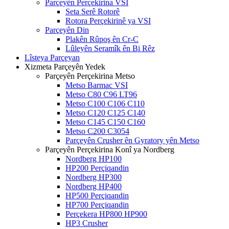
Parçeyên Perçekirina VSI
Seta Serê Rotorê
Rotora Perçekirinê ya VSI
Parçeyên Din
Plakên Rûpoş ên Cr-C
Lûleyên Seramîk ên Bi Rêz
Lîsteya Parçeyan
Xizmeta Parçeyên Yedek
Parçeyên Perçekirina Metso
Metso Barmac VSI
Metso C80 C96 LT96
Metso C100 C106 C110
Metso C120 C125 C140
Metso C145 C150 C160
Metso C200 C3054
Parçeyên Crusher ên Gyratory yên Metso
Parçeyên Perçekirina Konî ya Nordberg
Nordberg HP100
HP200 Perçiqandin
Nordberg HP300
Nordberg HP400
HP500 Perçiqandin
HP700 Perçiqandin
Perçekera HP800 HP900
HP3 Crusher