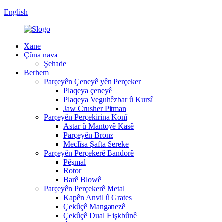
English
Xane
Çûna nava
Şehade
Berhem
Parçeyên Çeneyê yên Perçeker
Plaqeya çeneyê
Plaqeya Veguhêzbar û Kursî
Jaw Crusher Pitman
Parçeyên Perçekirina Konî
Astar û Mantoyê Kasê
Parçeyên Bronz
Meclîsa Şafta Sereke
Parçeyên Perçekerê Bandorê
Pêşmal
Rotor
Barê Blowê
Parçeyên Perçekerê Metal
Kapên Anvil û Grates
Çekûçê Manganezê
Çekûçê Dual Hişkbûnê