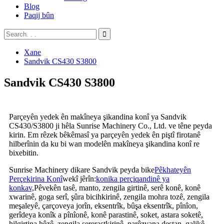
Blog
Paqij bûn
Xane
Sandvik CS430 S3800
Sandvik CS430 S3800
Parçeyên yedek ên makîneya şikandina konî ya Sandvik
CS430/S3800 ji hêla Sunrise Machinery Co., Ltd. ve têne peyda
kirin. Em rêzek bêkêmasî ya parçeyên yedek ên piştî firotanê
hilberînin da ku bi wan modelên makîneya şikandina konî re
bixebitin.
Sunrise Machinery dikare Sandvik peyda bike
Pêkhateyên
Perçekirina Konî
wekî jêrîn:
konika perçiqandinê ya
konkav,
Pêvekên tasê, manto, zengila girtinê, serê konê, konê
xwarinê, goga serî, şûra bicihkirinê, zengila mohra tozê, zengila
meşaleyê, çarçoveya jorîn, eksentrîk, bûşa eksentrîk, pînîon,
gerîdeya konîk a pînîonê, konê parastinê, soket, astara soketê,
hilgirtina hêzê, zengila sererastkirinê, parêzvana destan, qalikê