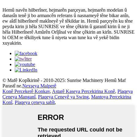
Hemû navên hilberîner, hejmarên parçeyan, hejmarên modelan û
danasîn tenê ji bo armancên referans û nasnameyê têne bikar anîn,
ew aîdî hilberînerê makîneyê yê têkildar in. Hemû parçeyên ku têne
peyda kirin ji hêla SUNRISE ve têne çêkirin û garantî kirin û ne ji
hêla Hilberînerê Amûrên Orîjînal ve têne çêkirin an kirîn. SUNRISE
bi OEM re têkiliyek tune û niyeta wan tune ku vê yekê bidin
xuyakirin.
© Mafê Kopîkirinê - 2010-2025: Sunrise Machinery Hemû Maf
Parastî ne.
Nexşeya Malperê
Konê Perçekerê Konkav
,
Astarê Kaseya Perçekirina Konê
,
Plaqeya
Çeneya Manganî
,
Plaqeya Çeneyê ya Swing
,
Mantoya Perçekirina
Konî
,
Plaqeya çeneya sabît
,