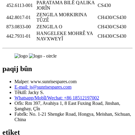
PARATAMA BILÊ QALIKA
452.6113-001
CS430
JORÎN
ZENGILA MORKIRINA
442.8017-01
CH430/CS430
TÛZÊ
873.0833-00
ZENGILA O
CH430/CS430
HANGELEKE MOHRÊ YA
442.7931-01
CH430/CS430
NAVXWEYÎ
paqij bûn
Malper: www.sunrisespares.com
E-mail: js@sunrisespares.com
Têkilî: Jacky S.
Whatsapp/Mobîl/Wechat: +86 18512197002
Ofîs: Rm 397, Avahiya 1, 8 East Fuxing Road, Jinshan,
Şanghay, Çîn
Fabrîk: No. 1-21 Shengke Road, Hongya, Meishan, Sichuan,
China
etîket