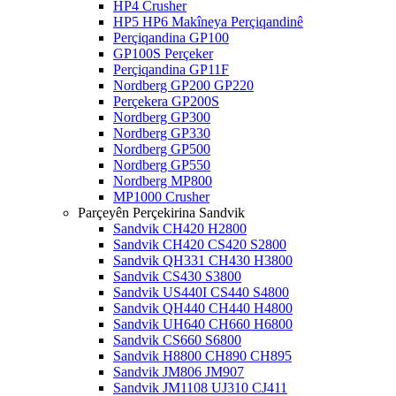
HP4 Crusher
HP5 HP6 Makîneya Perçiqandinê
Perçiqandina GP100
GP100S Perçeker
Perçiqandina GP11F
Nordberg GP200 GP220
Perçekera GP200S
Nordberg GP300
Nordberg GP330
Nordberg GP500
Nordberg GP550
Nordberg MP800
MP1000 Crusher
Parçeyên Perçekirina Sandvik
Sandvik CH420 H2800
Sandvik CH420 CS420 S2800
Sandvik QH331 CH430 H3800
Sandvik CS430 S3800
Sandvik US440I CS440 S4800
Sandvik QH440 CH440 H4800
Sandvik UH640 CH660 H6800
Sandvik CS660 S6800
Sandvik H8800 CH890 CH895
Sandvik JM806 JM907
Sandvik JM1108 UJ310 CJ411