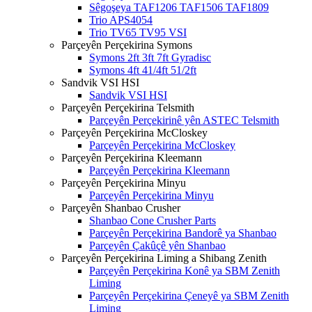
Sêgoşeya TAF1206 TAF1506 TAF1809
Trio APS4054
Trio TV65 TV95 VSI
Parçeyên Perçekirina Symons
Symons 2ft 3ft 7ft Gyradisc
Symons 4ft 41/4ft 51/2ft
Sandvik VSI HSI
Sandvik VSI HSI
Parçeyên Perçekirina Telsmith
Parçeyên Perçekirinê yên ASTEC Telsmith
Parçeyên Perçekirina McCloskey
Parçeyên Perçekirina McCloskey
Parçeyên Perçekirina Kleemann
Parçeyên Perçekirina Kleemann
Parçeyên Perçekirina Minyu
Parçeyên Perçekirina Minyu
Parçeyên Shanbao Crusher
Shanbao Cone Crusher Parts
Parçeyên Perçekirina Bandorê ya Shanbao
Parçeyên Çakûçê yên Shanbao
Parçeyên Perçekirina Liming a Shibang Zenith
Parçeyên Perçekirina Konê ya SBM Zenith
Liming
Parçeyên Perçekirina Çeneyê ya SBM Zenith
Liming