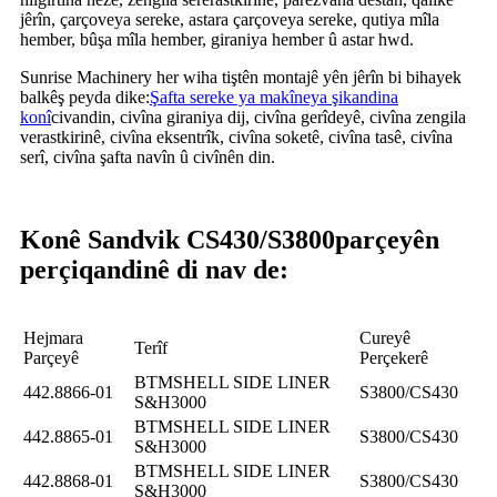
jêrîn, çarçoveya sereke, astara çarçoveya sereke, qutiya mîla
hember, bûşa mîla hember, giraniya hember û astar hwd.
Sunrise Machinery her wiha tiştên montajê yên jêrîn bi bihayek
balkêş peyda dike:
Şafta sereke ya makîneya şikandina
konî
civandin, civîna giraniya dij, civîna gerîdeyê, civîna zengila
verastkirinê, civîna eksentrîk, civîna soketê, civîna tasê, civîna
serî, civîna şafta navîn û civînên din.
Konê Sandvik CS430/S3800
parçeyên
perçiqandinê di nav de:
Hejmara
Cureyê
Terîf
Parçeyê
Perçekerê
BTMSHELL SIDE LINER
442.8866-01
S3800/CS430
S&H3000
BTMSHELL SIDE LINER
442.8865-01
S3800/CS430
S&H3000
BTMSHELL SIDE LINER
442.8868-01
S3800/CS430
S&H3000