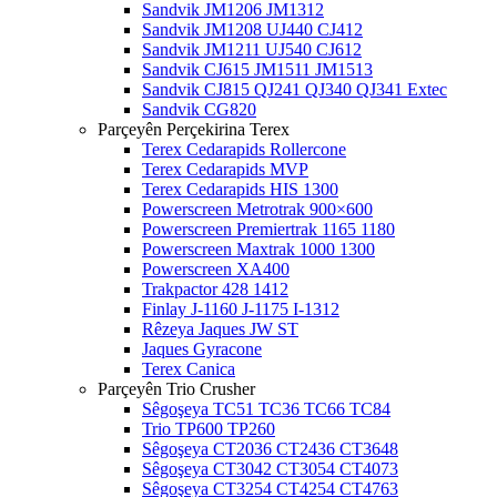
Sandvik JM1206 JM1312
Sandvik JM1208 UJ440 CJ412
Sandvik JM1211 UJ540 CJ612
Sandvik CJ615 JM1511 JM1513
Sandvik CJ815 QJ241 QJ340 QJ341 Extec
Sandvik CG820
Parçeyên Perçekirina Terex
Terex Cedarapids Rollercone
Terex Cedarapids MVP
Terex Cedarapids HIS 1300
Powerscreen Metrotrak 900×600
Powerscreen Premiertrak 1165 1180
Powerscreen Maxtrak 1000 1300
Powerscreen XA400
Trakpactor 428 1412
Finlay J-1160 J-1175 I-1312
Rêzeya Jaques JW ST
Jaques Gyracone
Terex Canica
Parçeyên Trio Crusher
Sêgoşeya TC51 TC36 TC66 TC84
Trio TP600 TP260
Sêgoşeya CT2036 CT2436 CT3648
Sêgoşeya CT3042 CT3054 CT4073
Sêgoşeya CT3254 CT4254 CT4763