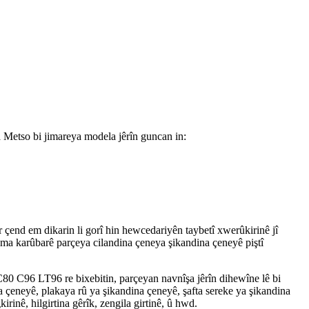
 Metso bi jimareya modela jêrîn guncan in:
r çend em dikarin li gorî hin hewcedariyên taybetî xwerûkirinê jî
dema karûbarê parçeya cilandina çeneya şikandina çeneyê piştî
0 C96 LT96 re bixebitin, parçeyan navnîşa jêrîn dihewîne lê bi
a çeneyê, plakaya rû ya şikandina çeneyê, şafta sereke ya şikandina
rinê, hilgirtina gêrîk, zengila girtinê, û hwd.