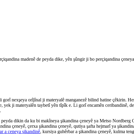
çiqandina madenê de peyda dike, yên şûngir ji bo perçiqandina çeneya
 gorî nexşeya orîjînal ji materyalê manganezê bilind hatine çêkirin. He
e, yek ji materyalên taybetî yên tîpîk e. Li gorî encamên ceribandinê, 
.
 peyda dikin da ku bi makîneya şikandina çeneyê ya Metso Nordberg C8
andina çeneyê, çerxa şikandina çeneyê, qutiya şafta hejmarî ya şikandin
ar a çeneya şikandinê
, kursiya guhêrbar a şikandina çeneyê, kulma tengki