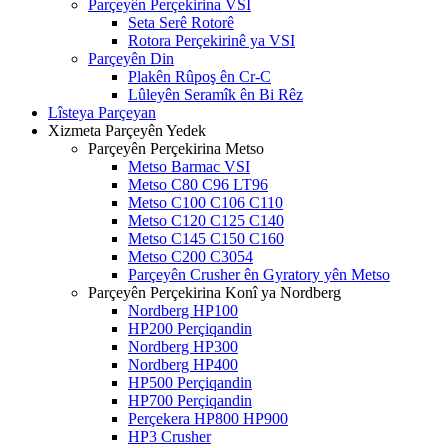
Parçeyên Perçekirina VSI
Seta Serê Rotorê
Rotora Perçekirinê ya VSI
Parçeyên Din
Plakên Rûpoş ên Cr-C
Lûleyên Seramîk ên Bi Rêz
Lîsteya Parçeyan
Xizmeta Parçeyên Yedek
Parçeyên Perçekirina Metso
Metso Barmac VSI
Metso C80 C96 LT96
Metso C100 C106 C110
Metso C120 C125 C140
Metso C145 C150 C160
Metso C200 C3054
Parçeyên Crusher ên Gyratory yên Metso
Parçeyên Perçekirina Konî ya Nordberg
Nordberg HP100
HP200 Perçiqandin
Nordberg HP300
Nordberg HP400
HP500 Perçiqandin
HP700 Perçiqandin
Perçekera HP800 HP900
HP3 Crusher