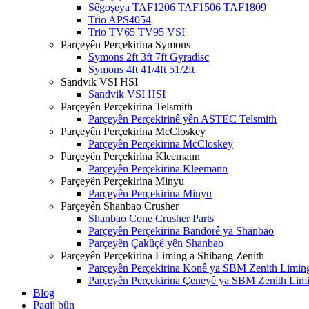
Sêgoşeya TAF1206 TAF1506 TAF1809
Trio APS4054
Trio TV65 TV95 VSI
Parçeyên Perçekirina Symons
Symons 2ft 3ft 7ft Gyradisc
Symons 4ft 41/4ft 51/2ft
Sandvik VSI HSI
Sandvik VSI HSI
Parçeyên Perçekirina Telsmith
Parçeyên Perçekirinê yên ASTEC Telsmith
Parçeyên Perçekirina McCloskey
Parçeyên Perçekirina McCloskey
Parçeyên Perçekirina Kleemann
Parçeyên Perçekirina Kleemann
Parçeyên Perçekirina Minyu
Parçeyên Perçekirina Minyu
Parçeyên Shanbao Crusher
Shanbao Cone Crusher Parts
Parçeyên Perçekirina Bandorê ya Shanbao
Parçeyên Çakûçê yên Shanbao
Parçeyên Perçekirina Liming a Shibang Zenith
Parçeyên Perçekirina Konê ya SBM Zenith Limin
Parçeyên Perçekirina Çeneyê ya SBM Zenith Lim
Blog
Paqij bûn