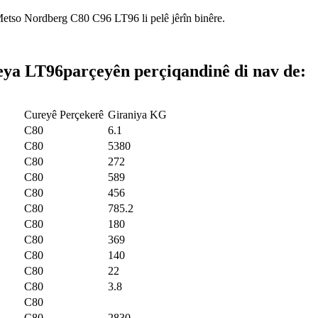
 Metso Nordberg C80 C96 LT96 li pelê jêrîn binêre.
eya LT96
parçeyên perçiqandinê di nav de:
Cureyê Perçekerê
Giraniya KG
C80
6.1
C80
5380
C80
272
C80
589
C80
456
C80
785.2
C80
180
C80
369
C80
140
C80
22
C80
3.8
C80
C80
2830