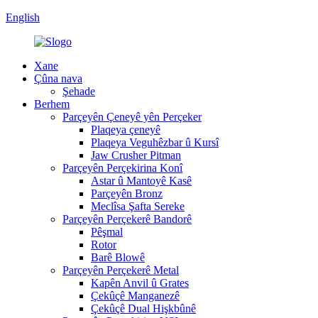
English
Xane
Çûna nava
Şehade
Berhem
Parçeyên Çeneyê yên Perçeker
Plaqeya çeneyê
Plaqeya Veguhêzbar û Kursî
Jaw Crusher Pitman
Parçeyên Perçekirina Konî
Astar û Mantoyê Kasê
Parçeyên Bronz
Meclîsa Şafta Sereke
Parçeyên Perçekerê Bandorê
Pêşmal
Rotor
Barê Blowê
Parçeyên Perçekerê Metal
Kapên Anvil û Grates
Çekûçê Manganezê
Çekûçê Dual Hişkbûnê