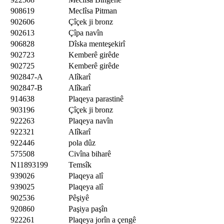
908619
Meclîsa Pitman
902606
Çîçek ji bronz
902613
Çîpa navîn
906828
Dîska menteşekirî
902723
Kemberê girêde
902725
Kemberê girêde
902847-A
Alîkarî
902847-B
Alîkarî
914638
Plaqeya parastinê
903196
Çîçek ji bronz
922263
Plaqeya navîn
922321
Alîkarî
922446
pola dûz
575508
Civîna biharê
N11893199
Temsîk
939026
Plaqeya alî
939025
Plaqeya alî
902536
Pêşiyê
920860
Paşiya paşîn
922261
Plaqeya jorîn a çengê