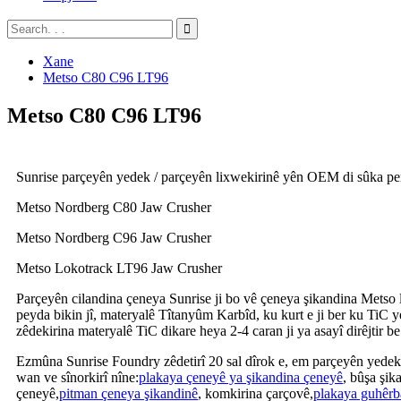
Xane
Metso C80 C96 LT96
Metso C80 C96 LT96
Sunrise parçeyên yedek / parçeyên lixwekirinê yên OEM di sûka per
Metso Nordberg C80 Jaw Crusher
Metso Nordberg C96 Jaw Crusher
Metso Lokotrack LT96 Jaw Crusher
Parçeyên cilandina çeneya Sunrise ji bo vê çeneya şikandina Metso li
peyda bikin jî, materyalê Tîtanyûm Karbîd, ku kurt e ji ber ku TiC y
zêdekirina materyalê TiC dikare heya 2-4 caran ji ya asayî dirêjtir be
Ezmûna Sunrise Foundry zêdetirî 20 sal dîrok e, em parçeyên yedek
wan ve sînorkirî nîne:
plakaya çeneyê ya şikandina çeneyê
, bûşa şik
çeneyê,
pitman çeneya şikandinê
, komkirina çarçovê,
plakaya guhêrb