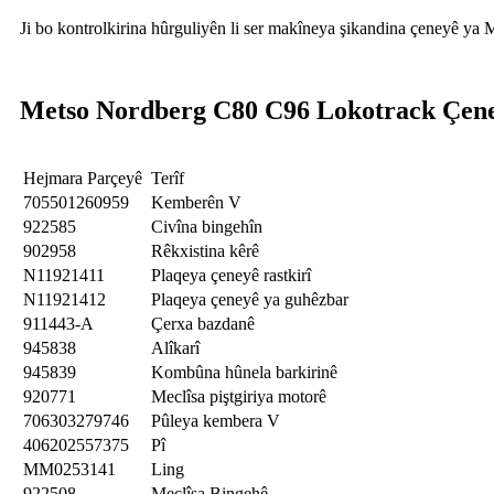
Ji bo kontrolkirina hûrguliyên li ser makîneya şikandina çeneyê ya
Metso Nordberg C80 C96 Lokotrack
Çen
Hejmara Parçeyê
Terîf
705501260959
Kemberên V
922585
Civîna bingehîn
902958
Rêkxistina kêrê
N11921411
Plaqeya çeneyê rastkirî
N11921412
Plaqeya çeneyê ya guhêzbar
911443-A
Çerxa bazdanê
945838
Alîkarî
945839
Kombûna hûnela barkirinê
920771
Meclîsa piştgiriya motorê
706303279746
Pûleya kembera V
406202557375
Pî
MM0253141
Ling
922508
Meclîsa Bingehê