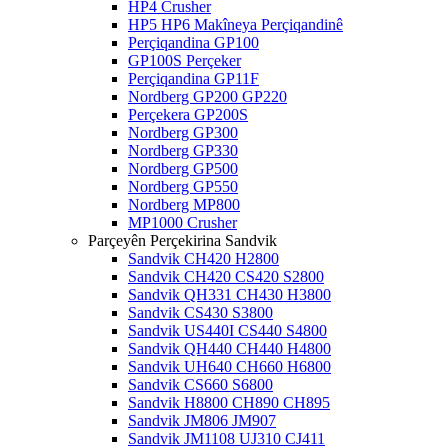
HP4 Crusher
HP5 HP6 Makîneya Perçiqandinê
Perçiqandina GP100
GP100S Perçeker
Perçiqandina GP11F
Nordberg GP200 GP220
Perçekera GP200S
Nordberg GP300
Nordberg GP330
Nordberg GP500
Nordberg GP550
Nordberg MP800
MP1000 Crusher
Parçeyên Perçekirina Sandvik
Sandvik CH420 H2800
Sandvik CH420 CS420 S2800
Sandvik QH331 CH430 H3800
Sandvik CS430 S3800
Sandvik US440I CS440 S4800
Sandvik QH440 CH440 H4800
Sandvik UH640 CH660 H6800
Sandvik CS660 S6800
Sandvik H8800 CH890 CH895
Sandvik JM806 JM907
Sandvik JM1108 UJ310 CJ411