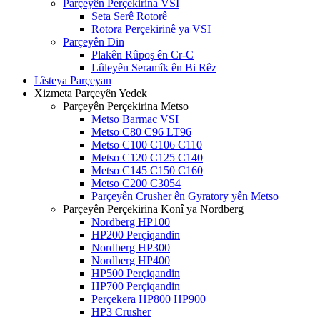
Parçeyên Perçekirina VSI
Seta Serê Rotorê
Rotora Perçekirinê ya VSI
Parçeyên Din
Plakên Rûpoş ên Cr-C
Lûleyên Seramîk ên Bi Rêz
Lîsteya Parçeyan
Xizmeta Parçeyên Yedek
Parçeyên Perçekirina Metso
Metso Barmac VSI
Metso C80 C96 LT96
Metso C100 C106 C110
Metso C120 C125 C140
Metso C145 C150 C160
Metso C200 C3054
Parçeyên Crusher ên Gyratory yên Metso
Parçeyên Perçekirina Konî ya Nordberg
Nordberg HP100
HP200 Perçiqandin
Nordberg HP300
Nordberg HP400
HP500 Perçiqandin
HP700 Perçiqandin
Perçekera HP800 HP900
HP3 Crusher