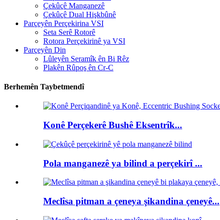
Çekûçê Manganezê
Çekûçê Dual Hişkbûnê
Parçeyên Perçekirina VSI
Seta Serê Rotorê
Rotora Perçekirinê ya VSI
Parçeyên Din
Lûleyên Seramîk ên Bi Rêz
Plakên Rûpoş ên Cr-C
Berhemên Taybetmendî
Konê Perçekerê Bushê Eksentrîk...
Pola manganezê ya bilind a perçekirî ...
Meclîsa pitman a çeneya şikandina çeneyê...