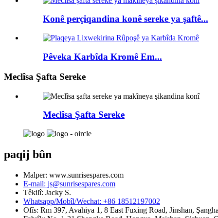
Konê perçiqandina konê sereke ya şaftê...
Pêveka Karbîda Kromê Em...
Meclîsa Şafta Sereke
Meclîsa Şafta Sereke
paqij bûn
Malper: www.sunrisespares.com
E-mail: js@sunrisespares.com
Têkilî: Jacky S.
Whatsapp/Mobîl/Wechat: +86 18512197002
Ofîs: Rm 397, Avahiya 1, 8 East Fuxing Road, Jinshan, Şangha