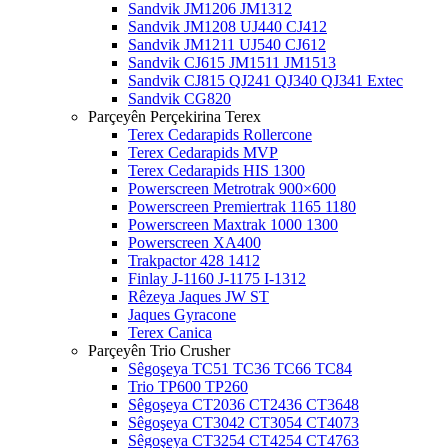
Sandvik JM1206 JM1312
Sandvik JM1208 UJ440 CJ412
Sandvik JM1211 UJ540 CJ612
Sandvik CJ615 JM1511 JM1513
Sandvik CJ815 QJ241 QJ340 QJ341 Extec
Sandvik CG820
Parçeyên Perçekirina Terex
Terex Cedarapids Rollercone
Terex Cedarapids MVP
Terex Cedarapids HIS 1300
Powerscreen Metrotrak 900×600
Powerscreen Premiertrak 1165 1180
Powerscreen Maxtrak 1000 1300
Powerscreen XA400
Trakpactor 428 1412
Finlay J-1160 J-1175 I-1312
Rêzeya Jaques JW ST
Jaques Gyracone
Terex Canica
Parçeyên Trio Crusher
Sêgoşeya TC51 TC36 TC66 TC84
Trio TP600 TP260
Sêgoşeya CT2036 CT2436 CT3648
Sêgoşeya CT3042 CT3054 CT4073
Sêgoşeya CT3254 CT4254 CT4763