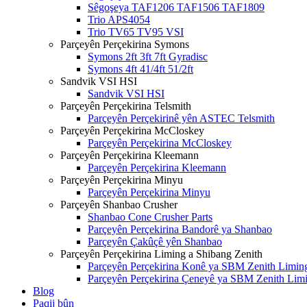
Sêgoşeya TAF1206 TAF1506 TAF1809
Trio APS4054
Trio TV65 TV95 VSI
Parçeyên Perçekirina Symons
Symons 2ft 3ft 7ft Gyradisc
Symons 4ft 41/4ft 51/2ft
Sandvik VSI HSI
Sandvik VSI HSI
Parçeyên Perçekirina Telsmith
Parçeyên Perçekirinê yên ASTEC Telsmith
Parçeyên Perçekirina McCloskey
Parçeyên Perçekirina McCloskey
Parçeyên Perçekirina Kleemann
Parçeyên Perçekirina Kleemann
Parçeyên Perçekirina Minyu
Parçeyên Perçekirina Minyu
Parçeyên Shanbao Crusher
Shanbao Cone Crusher Parts
Parçeyên Perçekirina Bandorê ya Shanbao
Parçeyên Çakûçê yên Shanbao
Parçeyên Perçekirina Liming a Shibang Zenith
Parçeyên Perçekirina Konê ya SBM Zenith Limin
Parçeyên Perçekirina Çeneyê ya SBM Zenith Lim
Blog
Paqij bûn