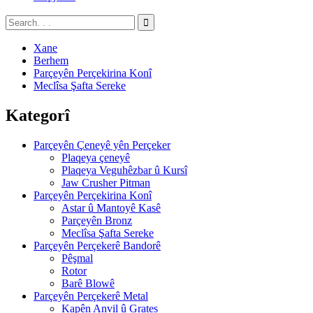
Xane
Berhem
Parçeyên Perçekirina Konî
Meclîsa Şafta Sereke
Kategorî
Parçeyên Çeneyê yên Perçeker
Plaqeya çeneyê
Plaqeya Veguhêzbar û Kursî
Jaw Crusher Pitman
Parçeyên Perçekirina Konî
Astar û Mantoyê Kasê
Parçeyên Bronz
Meclîsa Şafta Sereke
Parçeyên Perçekerê Bandorê
Pêşmal
Rotor
Barê Blowê
Parçeyên Perçekerê Metal
Kapên Anvil û Grates