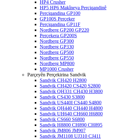
HP4 Crusher
HP5 HP6 Makîneya Perçiqandinê
Perçiqandina GP100
GP100S Perçeker
Perçiqandina GP11F
Nordberg GP200 GP220
Perçekera GP200S
Nordberg GP300
Nordberg GP330
Nordberg GP500
Nordberg GP550
Nordberg MP800
MP1000 Crusher
Parçeyên Perçekirina Sandvik
Sandvik CH420 H2800
Sandvik CH420 CS420 S2800
Sandvik QH331 CH430 H3800
Sandvik CS430 S3800
Sandvik US440I CS440 S4800
Sandvik QH440 CH440 H4800
Sandvik UH640 CH660 H6800
Sandvik CS660 S6800
Sandvik H8800 CH890 CH895
Sandvik JM806 JM907
Sandvik JM1108 UJ310 CJ411