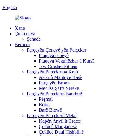
English
Xane
Çûna nava
Şehade
Berhem
Parçeyên Çeneyê yên Perçeker
Plaqeya çeneyê
Plaqeya Veguhêzbar û Kursî
Jaw Crusher Pitman
Parçeyên Perçekirina Konî
Astar û Mantoyê Kasê
Parçeyên Bronz
Meclîsa Şafta Sereke
Parçeyên Perçekerê Bandorê
Pêşmal
Rotor
Barê Blowê
Parçeyên Perçekerê Metal
Kapên Anvil û Grates
Çekûçê Manganezê
Çekûçê Dual Hişkbûnê