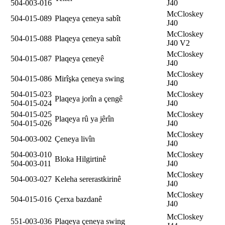
504-003-016
J40
McCloskey
504-015-089
Plaqeya çeneya sabît
J40
McCloskey
504-015-088
Plaqeya çeneya sabît
J40 V2
McCloskey
504-015-087
Plaqeya çeneyê
J40
McCloskey
504-015-086
Mirîşka çeneya swing
J40
504-015-023
McCloskey
Plaqeya jorîn a çengê
504-015-024
J40
504-015-025
McCloskey
Plaqeya rû ya jêrîn
504-015-026
J40
McCloskey
504-003-002
Çeneya livîn
J40
504-003-010
McCloskey
Bloka Hilgirtinê
504-003-011
J40
McCloskey
504-003-027
Keleha sererastkirinê
J40
McCloskey
504-015-016
Çerxa bazdanê
J40
McCloskey
551-003-036
Plaqeya çeneya swing