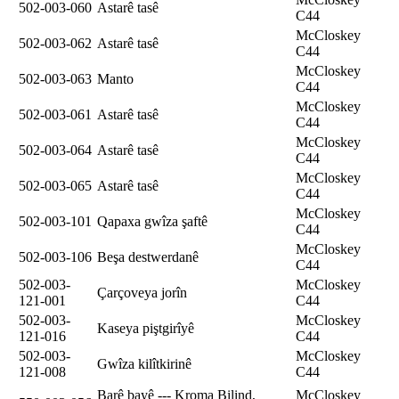
502-003-060
Astarê tasê
C44
McCloskey
502-003-062
Astarê tasê
C44
McCloskey
502-003-063
Manto
C44
McCloskey
502-003-061
Astarê tasê
C44
McCloskey
502-003-064
Astarê tasê
C44
McCloskey
502-003-065
Astarê tasê
C44
McCloskey
502-003-101
Qapaxa gwîza şaftê
C44
McCloskey
502-003-106
Beşa destwerdanê
C44
502-003-
McCloskey
Çarçoveya jorîn
121-001
C44
502-003-
McCloskey
Kaseya piştgirîyê
121-016
C44
502-003-
McCloskey
Gwîza kilîtkirinê
121-008
C44
Barê bayê --- Kroma Bilind,
McCloskey