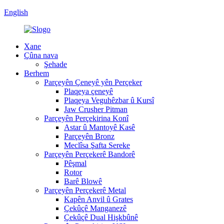
English
Xane
Çûna nava
Şehade
Berhem
Parçeyên Çeneyê yên Perçeker
Plaqeya çeneyê
Plaqeya Veguhêzbar û Kursî
Jaw Crusher Pitman
Parçeyên Perçekirina Konî
Astar û Mantoyê Kasê
Parçeyên Bronz
Meclîsa Şafta Sereke
Parçeyên Perçekerê Bandorê
Pêşmal
Rotor
Barê Blowê
Parçeyên Perçekerê Metal
Kapên Anvil û Grates
Çekûçê Manganezê
Çekûçê Dual Hişkbûnê