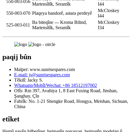
550-003-056
Martensîtîk, Seramîk
I44
McCloskey
550-003-070
Plaqeya bandorê, astara perdeyê
I44
Ba biteqîne --- Kroma Bilind,
McCloskey
525-003-011
Martensîtîk, Seramîk
I34
paqij bûn
Malper: www.sunrisespares.com
E-mail: js@sunrisespares.com
Têkilî: Jacky S.
Whatsapp/Mobîl/Wechat: +86 18512197002
Ofîs: Rm 397, Avahiya 1, 8 East Fuxing Road, Jinshan,
Şanghay, Çîn
Fabrîk: No. 1-21 Shengke Road, Hongya, Meishan, Sichuan,
China
etîket
Hemû navên hilberîner, hejmarên parçeyan, hejmarên modelan û