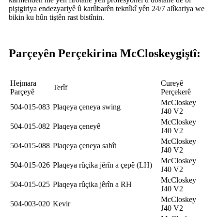
piştgiriya endezyariyê û karûbarên teknîkî yên 24/7 alîkariya we
bikin ku hûn tiştên rast bistînin.
Parçeyên Perçekirina McCloskey
giştî:
Hejmara
Cureyê
Terîf
Parçeyê
Perçekerê
McCloskey
504-015-083
Plaqeya çeneya swing
J40 V2
McCloskey
504-015-082
Plaqeya çeneyê
J40 V2
McCloskey
504-015-088
Plaqeya çeneya sabît
J40 V2
McCloskey
504-015-026
Plaqeya rûçika jêrîn a çepê (LH)
J40 V2
McCloskey
504-015-025
Plaqeya rûçika jêrîn a RH
J40 V2
McCloskey
504-003-020
Kevir
J40 V2