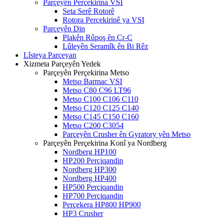
Parçeyên Perçekirina VSI
Seta Serê Rotorê
Rotora Perçekirinê ya VSI
Parçeyên Din
Plakên Rûpoş ên Cr-C
Lûleyên Seramîk ên Bi Rêz
Lîsteya Parçeyan
Xizmeta Parçeyên Yedek
Parçeyên Perçekirina Metso
Metso Barmac VSI
Metso C80 C96 LT96
Metso C100 C106 C110
Metso C120 C125 C140
Metso C145 C150 C160
Metso C200 C3054
Parçeyên Crusher ên Gyratory yên Metso
Parçeyên Perçekirina Konî ya Nordberg
Nordberg HP100
HP200 Perçiqandin
Nordberg HP300
Nordberg HP400
HP500 Perçiqandin
HP700 Perçiqandin
Perçekera HP800 HP900
HP3 Crusher