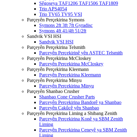
Sêgoşeya TAF1206 TAF1506 TAF1809
Trio APS4054
Trio TV65 TV95 VSI
Parçeyên Perçekirina Symons
Symons 2ft 3ft 7ft Gyradisc
Symons 4ft 41/4ft 51/2ft
Sandvik VSI HSI
Sandvik VSI HSI
Parçeyên Perçekirina Telsmith
Parçeyên Perçekirinê yên ASTEC Telsmith
Parçeyên Perçekirina McCloskey
Parçeyên Perçekirina McCloskey
Parçeyên Perçekirina Kleemann
Parçeyên Perçekirina Kleemann
Parçeyên Perçekirina Minyu
Parçeyên Perçekirina Minyu
Parçeyên Shanbao Crusher
Shanbao Cone Crusher Parts
Parçeyên Perçekirina Bandorê ya Shanbao
Parçeyên Çakûçê yên Shanbao
Parçeyên Perçekirina Liming a Shibang Zenith
Parçeyên Perçekirina Konê ya SBM Zenith
Liming
Parçeyên Perçekirina Çeneyê ya SBM Zenith
Liming