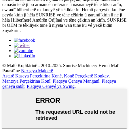
danasîn tenê ji bo armancên referans û nasnameyê têne bikar anîn,
ew aîdî hilberînerê makîneyê yê têkildar in. Hemû parçeyên ku têne
peyda kirin ji hêla SUNRISE ve têne çêkirin û garantî kirin û ne ji
hêla Hilberînerê Amûrên Orîjînal ve têne çêkirin an kirîn. SUNRISE
bi OEM re têkiliyek tune û niyeta wan tune ku vê yekê bidin
xuyakirin.
© Mafê Kopîkirinê - 2010-2025: Sunrise Machinery Hemû Maf
Parastî ne.
Nexşeya Malperê
Astarê Kaseya Perçekirina Konê
,
Konê Perçekerê Konkav
,
Mantoya Perçekirina Konî
,
Plaqeya Çeneya Manganî
,
Plaqeya
çeneya sabît
,
Plaqeya Çeneyê ya Swing
,