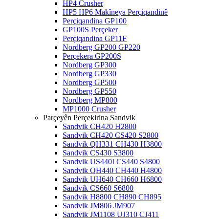
HP4 Crusher
HP5 HP6 Makîneya Perçiqandinê
Perçiqandina GP100
GP100S Perçeker
Perçiqandina GP11F
Nordberg GP200 GP220
Perçekera GP200S
Nordberg GP300
Nordberg GP330
Nordberg GP500
Nordberg GP550
Nordberg MP800
MP1000 Crusher
Parçeyên Perçekirina Sandvik
Sandvik CH420 H2800
Sandvik CH420 CS420 S2800
Sandvik QH331 CH430 H3800
Sandvik CS430 S3800
Sandvik US440I CS440 S4800
Sandvik QH440 CH440 H4800
Sandvik UH640 CH660 H6800
Sandvik CS660 S6800
Sandvik H8800 CH890 CH895
Sandvik JM806 JM907
Sandvik JM1108 UJ310 CJ411