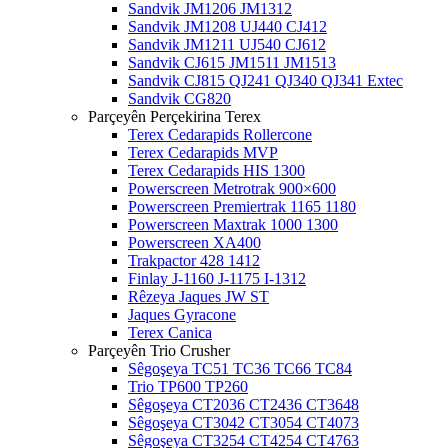
Sandvik JM1206 JM1312
Sandvik JM1208 UJ440 CJ412
Sandvik JM1211 UJ540 CJ612
Sandvik CJ615 JM1511 JM1513
Sandvik CJ815 QJ241 QJ340 QJ341 Extec
Sandvik CG820
Parçeyên Perçekirina Terex
Terex Cedarapids Rollercone
Terex Cedarapids MVP
Terex Cedarapids HIS 1300
Powerscreen Metrotrak 900×600
Powerscreen Premiertrak 1165 1180
Powerscreen Maxtrak 1000 1300
Powerscreen XA400
Trakpactor 428 1412
Finlay J-1160 J-1175 I-1312
Rêzeya Jaques JW ST
Jaques Gyracone
Terex Canica
Parçeyên Trio Crusher
Sêgoşeya TC51 TC36 TC66 TC84
Trio TP600 TP260
Sêgoşeya CT2036 CT2436 CT3648
Sêgoşeya CT3042 CT3054 CT4073
Sêgoşeya CT3254 CT4254 CT4763