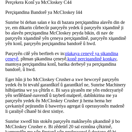
Perçekera Konî ya McCloskey C44
Perçiqandina Bandorê ya McCloskey I44
Sunrise bi dehan salan e ku di bazara perçiqandina alavên din de
ye, em dikarin cûrbecûr parçeyên yedek û parçeyên xişandinê ji
bo alavên perçiqandina McCloskey peyda bikin, di nav de
parçeyên xişandinê yên çeneya perçiqandinê, parçeyên xişandinê
yên konî, parçeyên perçiqandina bandorê û hwd.
Parçeyên cilê yên berfireh ev in:
plakaya çeneyê ya şikandina
çeneyê
, pîtman şikandina çeneyê,
konê perçiqandinê konkav
,
mantoya perçiqandina konî, barika derbeyê ya perçiqandina
bandorê, û hwd.
Eger hûn ji bo McCloskey Crusher-a xwe hewceyê parçeyên
yedek ên bi tevahî garantîkirî û garantîkirî ne, Sunrise Machinery
hilbijartina we ya çêtirîn e. Bi saya şiyanên me yên endezyariyê
yên serîlêdanê-navendî û taybetî-malperê, dabînkirina me ya
parçeyên yedek ên McCloskey Crusher ji hema hema her
çavkaniyê pejirandin û baweriya agregat û operasyonên madenê
li çaraliyê cîhanê bi dest xistiye.
Sunrise xwedî hin stokên parçeyên makîneyên şikandinê ji bo
McCloskey Crusher e. Bi zêdetirî 20 sal ezmûna çêkirinê,
karmendên me yên firotanê yên profesyonel û dostane dê bi