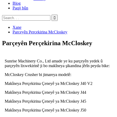
Blog
Paqij bûn
Xane
Parçeyên Perçekirina McCloskey
Parçeyên Perçekirina McCloskey
Sunrise Machinery Co., Ltd amade ye ku parçeyên yedek û
parçeyên lixwekirinê ji bo makîneya şikandina jêrîn peyda bike:
McCloskey Crusher bi jimareya modelê:
Makîneya Perçekirina Çeneyê ya McCloskey J40 V2
Makîneya Perçekirina Çeneyê ya McCloskey J44
Makîneya Perçekirina Çeneyê ya McCloskey J45
Makîneya Perçekirina Çeneyê ya McCloskey J50