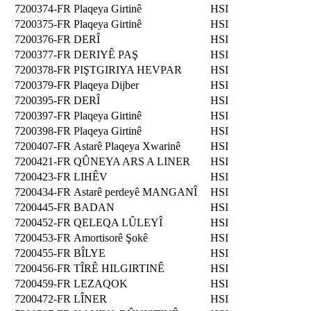
7200374-FR
Plaqeya Girtinê
HSI
7200375-FR
Plaqeya Girtinê
HSI
7200376-FR
DERÎ
HSI
7200377-FR
DERIYÊ PAŞ
HSI
7200378-FR
PIŞTGIRIYA HEVPAR
HSI
7200379-FR
Plaqeya Dijber
HSI
7200395-FR
DERÎ
HSI
7200397-FR
Plaqeya Girtinê
HSI
7200398-FR
Plaqeya Girtinê
HSI
7200407-FR
Astarê Plaqeya Xwarinê
HSI
7200421-FR
QÛNEYA ARS A LINER
HSI
7200423-FR
LIHÊV
HSI
7200434-FR
Astarê perdeyê MANGANÎ
HSI
7200445-FR
BADAN
HSI
7200452-FR
QELEQA LÛLEYÎ
HSI
7200453-FR
Amortisorê Şokê
HSI
7200455-FR
BÎLYE
HSI
7200456-FR
TÎRÊ HILGIRTINÊ
HSI
7200459-FR
LEZAQOK
HSI
7200472-FR
LÎNER
HSI