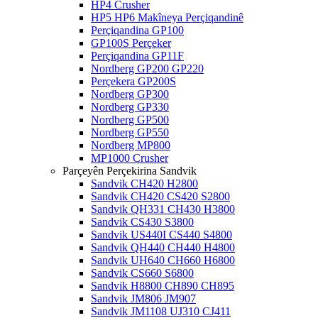
HP4 Crusher
HP5 HP6 Makîneya Perçiqandinê
Perçiqandina GP100
GP100S Perçeker
Perçiqandina GP11F
Nordberg GP200 GP220
Perçekera GP200S
Nordberg GP300
Nordberg GP330
Nordberg GP500
Nordberg GP550
Nordberg MP800
MP1000 Crusher
Parçeyên Perçekirina Sandvik
Sandvik CH420 H2800
Sandvik CH420 CS420 S2800
Sandvik QH331 CH430 H3800
Sandvik CS430 S3800
Sandvik US440I CS440 S4800
Sandvik QH440 CH440 H4800
Sandvik UH640 CH660 H6800
Sandvik CS660 S6800
Sandvik H8800 CH890 CH895
Sandvik JM806 JM907
Sandvik JM1108 UJ310 CJ411