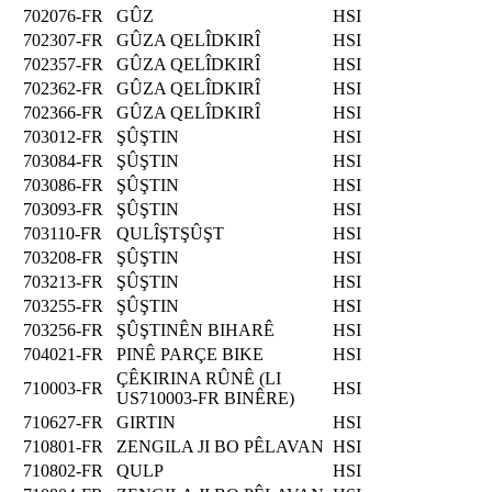
702076-FR
GÛZ
HSI
702307-FR
GÛZA QELÎDKIRÎ
HSI
702357-FR
GÛZA QELÎDKIRÎ
HSI
702362-FR
GÛZA QELÎDKIRÎ
HSI
702366-FR
GÛZA QELÎDKIRÎ
HSI
703012-FR
ŞÛŞTIN
HSI
703084-FR
ŞÛŞTIN
HSI
703086-FR
ŞÛŞTIN
HSI
703093-FR
ŞÛŞTIN
HSI
703110-FR
QULÎŞTŞÛŞT
HSI
703208-FR
ŞÛŞTIN
HSI
703213-FR
ŞÛŞTIN
HSI
703255-FR
ŞÛŞTIN
HSI
703256-FR
ŞÛŞTINÊN BIHARÊ
HSI
704021-FR
PINÊ PARÇE BIKE
HSI
ÇÊKIRINA RÛNÊ (LI
710003-FR
HSI
US710003-FR BINÊRE)
710627-FR
GIRTIN
HSI
710801-FR
ZENGILA JI BO PÊLAVAN
HSI
710802-FR
QULP
HSI