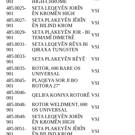
001
HIGH-CHROME
485.0025-
SETA LEQEYÊN JORÎN
VSI
901
ÊN KROMÊN HIGH
485.0027-
SETA PLAKEYÊN JÊRÎN
VSI
901
ÊN BILIND KROM
485.0029-
SETA PLAKEYÊN JOR - BI
VSI
901
TEMAMÎ DIMETRÊ
485.0031-
SETA LEQEYÊN RÊYA BI
VSI
901
QIRAXA TUNGSTEN
485.0033-
SETA PLAKEYÊN RÊYÊ
VSI
901
485.0035-
ROTOR, 690 BARE OS
VSI
901
UNIVERSAL
485.0045-
PLAQEYA SOR JI BO
VSI
001
ROTORA 27″
485.0046-
QELIFA KONIYA ROTORÊ
VSI
001
485.0048-
ROTOR WELDMENT, 690
VSI
901
OS UNIVERSAL
485.0049-
SETA LEQEYÊN JORÎN
VSI
901
ÊN KROMÊN HIGH
485.0051-
SETA PLAKEYÊN JÊRÎN
VSI
901
ÊN BILIND KROM