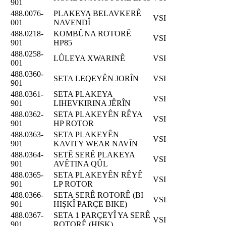
901
488.0076-
PLAKEYA BELAVKERÊ
VSI
001
NAVENDÎ
488.0218-
KOMBÛNA ROTORÊ
VSI
901
HP85
488.0258-
LÛLEYA XWARINÊ
VSI
001
488.0360-
SETA LEQEYÊN JORÎN
VSI
901
488.0361-
SETA PLAKEYA
VSI
901
LIHEVKIRINA JÊRÎN
488.0362-
SETA PLAKEYÊN RÊYA
VSI
901
HP ROTOR
488.0363-
SETA PLAKEYÊN
VSI
901
KAVITY WEAR NAVÎN
488.0364-
SETÊ SERÊ PLAKEYA
VSI
901
AVÊTINA QÛL
488.0365-
SETA PLAKEYÊN RÊYÊ
VSI
901
LP ROTOR
488.0366-
SETA SERÊ ROTORÊ (BI
VSI
901
HIŞKÎ PARÇE BIKE)
488.0367-
SETA 1 PARÇEYÎ YA SERÊ
VSI
901
ROTORÊ (HIŞK)