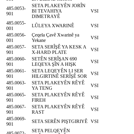
SETA PLAKEYÊN JORÎN
485.0053-
BI TEVAHIYA
VSI
901
DIMETRAYÊ
485.0055-
LÛLEYA XWARINÊ
VSI
001
485.0056-
Çeqela Çavê Xwarinê ya
VSI
001
Yekane
485.0057-
SETA SERÎŞÊ YA KESK A
VSI
901
X-HARD PLATE
485.0060-
SETÊN SERÎŞAN 690
VSI
901
LEQEYA ŞÎN A HIŞK
485.0061-
SETA LEQEYÊN LI SER
VSI
901
HILGIRTINÊ SERÎŞÊ SOR
485.0063-
SETA PLAKEYÊN RÊYÊ
VSI
901
YA TENG
485.0065-
SETA PLAKEYÊN RÊYÊ
VSI
901
FIREH
485.0067-
SETA PLAKEYÊN RÊYÊ
VSI
901
RAST
485.0069-
SETA SERÊN PIŞTGIRIYÊ
VSI
901
SETA PELQEYÊN
485.0072-