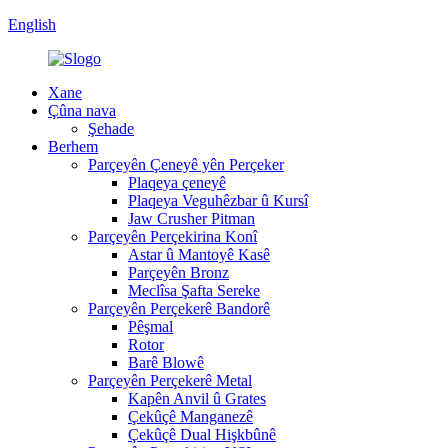
English
Xane
Çûna nava
Şehade
Berhem
Parçeyên Çeneyê yên Perçeker
Plaqeya çeneyê
Plaqeya Veguhêzbar û Kursî
Jaw Crusher Pitman
Parçeyên Perçekirina Konî
Astar û Mantoyê Kasê
Parçeyên Bronz
Meclîsa Şafta Sereke
Parçeyên Perçekerê Bandorê
Pêşmal
Rotor
Barê Blowê
Parçeyên Perçekerê Metal
Kapên Anvil û Grates
Çekûçê Manganezê
Çekûçê Dual Hişkbûnê