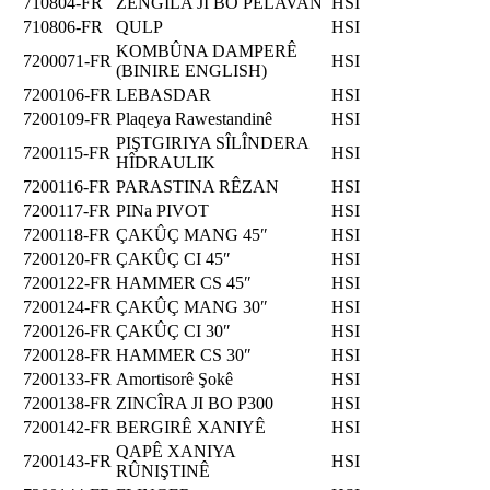
710804-FR
ZENGILA JI BO PÊLAVAN
HSI
710806-FR
QULP
HSI
KOMBÛNA DAMPERÊ
7200071-FR
HSI
(BINIRE ENGLISH)
7200106-FR
LEBASDAR
HSI
7200109-FR
Plaqeya Rawestandinê
HSI
PIŞTGIRIYA SÎLÎNDERA
7200115-FR
HSI
HÎDRAULIK
7200116-FR
PARASTINA RÊZAN
HSI
7200117-FR
PINa PIVOT
HSI
7200118-FR
ÇAKÛÇ MANG 45″
HSI
7200120-FR
ÇAKÛÇ CI 45″
HSI
7200122-FR
HAMMER CS 45″
HSI
7200124-FR
ÇAKÛÇ MANG 30″
HSI
7200126-FR
ÇAKÛÇ CI 30″
HSI
7200128-FR
HAMMER CS 30″
HSI
7200133-FR
Amortisorê Şokê
HSI
7200138-FR
ZINCÎRA JI BO P300
HSI
7200142-FR
BERGIRÊ XANIYÊ
HSI
QAPÊ XANIYA
7200143-FR
HSI
RÛNIŞTINÊ