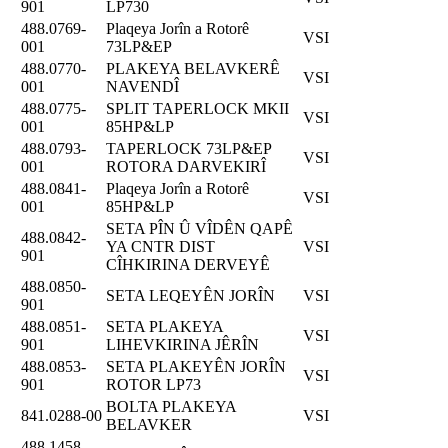
901
LP730
488.0769-
Plaqeya Jorîn a Rotorê
VSI
001
73LP&EP
488.0770-
PLAKEYA BELAVKERÊ
VSI
001
NAVENDÎ
488.0775-
SPLIT TAPERLOCK MKII
VSI
001
85HP&LP
488.0793-
TAPERLOCK 73LP&EP
VSI
001
ROTORA DARVEKIRÎ
488.0841-
Plaqeya Jorîn a Rotorê
VSI
001
85HP&LP
SETA PÎN Û VÎDÊN QAPÊ
488.0842-
YA CNTR DIST
VSI
901
CÎHKIRINA DERVEYÊ
488.0850-
SETA LEQEYÊN JORÎN
VSI
901
488.0851-
SETA PLAKEYA
VSI
901
LIHEVKIRINA JÊRÎN
488.0853-
SETA PLAKEYÊN JORÎN
VSI
901
ROTOR LP73
BOLTA PLAKEYA
841.0288-00
VSI
BELAVKER
488.1458-