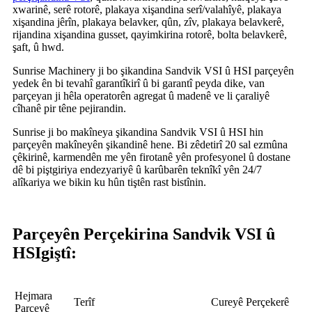
xwarinê, serê rotorê, plakaya xişandina serî/valahîyê, plakaya
xişandina jêrîn, plakaya belavker, qûn, zîv, plakaya belavkerê,
rijandina xişandina gusset, qayimkirina rotorê, bolta belavkerê,
şaft, û hwd.
Sunrise Machinery ji bo şikandina Sandvik VSI û HSI parçeyên
yedek ên bi tevahî garantîkirî û bi garantî peyda dike, van
parçeyan ji hêla operatorên agregat û madenê ve li çaraliyê
cîhanê pir têne pejirandin.
Sunrise ji bo makîneya şikandina Sandvik VSI û HSI hin
parçeyên makîneyên şikandinê hene. Bi zêdetirî 20 sal ezmûna
çêkirinê, karmendên me yên firotanê yên profesyonel û dostane
dê bi piştgiriya endezyariyê û karûbarên teknîkî yên 24/7
alîkariya we bikin ku hûn tiştên rast bistînin.
Parçeyên Perçekirina Sandvik VSI û
HSI
giştî:
Hejmara
Terîf
Cureyê Perçekerê
Parçeyê