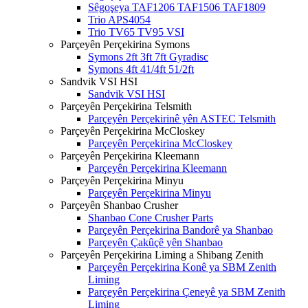
Sêgoşeya TAF1206 TAF1506 TAF1809
Trio APS4054
Trio TV65 TV95 VSI
Parçeyên Perçekirina Symons
Symons 2ft 3ft 7ft Gyradisc
Symons 4ft 41/4ft 51/2ft
Sandvik VSI HSI
Sandvik VSI HSI
Parçeyên Perçekirina Telsmith
Parçeyên Perçekirinê yên ASTEC Telsmith
Parçeyên Perçekirina McCloskey
Parçeyên Perçekirina McCloskey
Parçeyên Perçekirina Kleemann
Parçeyên Perçekirina Kleemann
Parçeyên Perçekirina Minyu
Parçeyên Perçekirina Minyu
Parçeyên Shanbao Crusher
Shanbao Cone Crusher Parts
Parçeyên Perçekirina Bandorê ya Shanbao
Parçeyên Çakûçê yên Shanbao
Parçeyên Perçekirina Liming a Shibang Zenith
Parçeyên Perçekirina Konê ya SBM Zenith
Liming
Parçeyên Perçekirina Çeneyê ya SBM Zenith
Liming