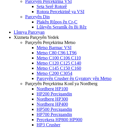
Parçeyên Perçekirina VSI
Seta Serê Rotorê
Rotora Perçekirinê ya VSI
Parçeyên Din
Plakên Rûpoş ên Cr-C
Lûleyên Seramîk ên Bi Rêz
Lîsteya Parçeyan
Xizmeta Parçeyên Yedek
Parçeyên Perçekirina Metso
Metso Barmac VSI
Metso C80 C96 LT96
Metso C100 C106 C110
Metso C120 C125 C140
Metso C145 C150 C160
Metso C200 C3054
Parçeyên Crusher ên Gyratory yên Metso
Parçeyên Perçekirina Konî ya Nordberg
Nordberg HP100
HP200 Perçiqandin
Nordberg HP300
Nordberg HP400
HP500 Perçiqandin
HP700 Perçiqandin
Perçekera HP800 HP900
HP3 Crusher