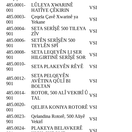
485.0001-
LÛLEYA XWARINÊ
VSI
001
HATÎYE ÇÊKIRIN
485.0003-
Çeqela Çavê Xwarinê ya
VSI
001
Yekane
485.0004-
SETA SERÎŞÊ 500 TILEYA
VSI
901
ZÎV
485.0006-
SETÊN SERÎŞÊN 500
VSI
901
TEYLÊN SPÎ
485.0008-
SETA LEQEYÊN LI SER
VSI
901
HILGIRTINÊ SERÎŞÊ SOR
485.0010-
SETA PLAKEYÊN RÊYÊ
VSI
901
SETA PELQEYÊN
485.0012-
AVÊTINA QÛLÎ BI
VSI
901
BOLTAN
485.0014-
ROTOR, 500 ALÎ VEKIRÎ Û
VSI
901
TAL
485.0020-
QELIFA KONIYA ROTORÊ
VSI
001
485.0023-
Qelandina Rotorê, 500 Aliyê
VSI
901
Vekirî
485.0024-
PLAKEYA BELAVKERÊ
VSI