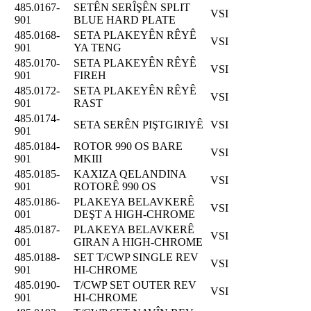
485.0167-
SETÊN SERÎŞÊN SPLIT
VSI
901
BLUE HARD PLATE
485.0168-
SETA PLAKEYÊN RÊYÊ
VSI
901
YA TENG
485.0170-
SETA PLAKEYÊN RÊYÊ
VSI
901
FIREH
485.0172-
SETA PLAKEYÊN RÊYÊ
VSI
901
RAST
485.0174-
SETA SERÊN PIŞTGIRIYÊ
VSI
901
485.0184-
ROTOR 990 OS BARE
VSI
901
MKIII
485.0185-
KAXIZA QELANDINA
VSI
901
ROTORÊ 990 OS
485.0186-
PLAKEYA BELAVKERÊ
VSI
001
DEŞT A HIGH-CHROME
485.0187-
PLAKEYA BELAVKERÊ
VSI
001
GIRAN A HIGH-CHROME
485.0188-
SET T/CWP SINGLE REV
VSI
901
HI-CHROME
485.0190-
T/CWP SET OUTER REV
VSI
901
HI-CHROME