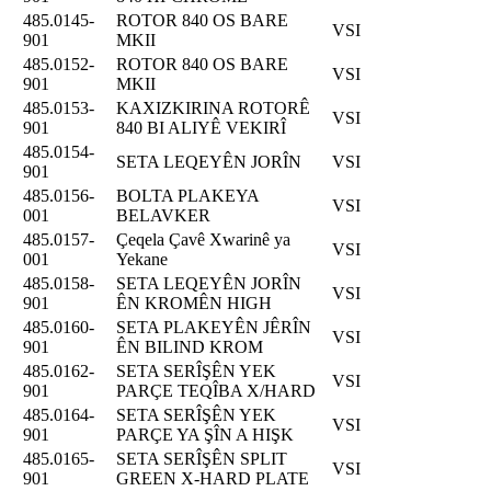
485.0145-
ROTOR 840 OS BARE
VSI
901
MKII
485.0152-
ROTOR 840 OS BARE
VSI
901
MKII
485.0153-
KAXIZKIRINA ROTORÊ
VSI
901
840 BI ALIYÊ VEKIRÎ
485.0154-
SETA LEQEYÊN JORÎN
VSI
901
485.0156-
BOLTA PLAKEYA
VSI
001
BELAVKER
485.0157-
Çeqela Çavê Xwarinê ya
VSI
001
Yekane
485.0158-
SETA LEQEYÊN JORÎN
VSI
901
ÊN KROMÊN HIGH
485.0160-
SETA PLAKEYÊN JÊRÎN
VSI
901
ÊN BILIND KROM
485.0162-
SETA SERÎŞÊN YEK
VSI
901
PARÇE TEQÎBA X/HARD
485.0164-
SETA SERÎŞÊN YEK
VSI
901
PARÇE YA ŞÎN A HIŞK
485.0165-
SETA SERÎŞÊN SPLIT
VSI
901
GREEN X-HARD PLATE