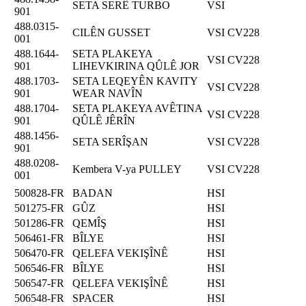
SETA SERÊ TURBO
VSI
901
488.0315-
CILÊN GUSSET
VSI CV228
001
488.1644-
SETA PLAKEYA
VSI CV228
901
LIHEVKIRINA QÛLÊ JOR
488.1703-
SETA LEQEYÊN KAVITY
VSI CV228
901
WEAR NAVÎN
488.1704-
SETA PLAKEYA AVÊTINA
VSI CV228
901
QÛLÊ JÊRÎN
488.1456-
SETA SERÎŞAN
VSI CV228
901
488.0208-
Kembera V-ya PULLEY
VSI CV228
001
500828-FR
BADAN
HSI
501275-FR
GÛZ
HSI
501286-FR
QEMÎŞ
HSI
506461-FR
BÎLYE
HSI
506470-FR
QELEFA VEKIŞÎNÊ
HSI
506546-FR
BÎLYE
HSI
506547-FR
QELEFA VEKIŞÎNÊ
HSI
506548-FR
SPACER
HSI