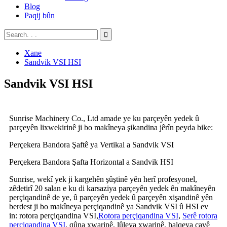
Blog
Paqij bûn
Xane
Sandvik VSI HSI
Sandvik VSI HSI
Sunrise Machinery Co., Ltd amade ye ku parçeyên yedek û
parçeyên lixwekirinê ji bo makîneya şikandina jêrîn peyda bike:
Perçekera Bandora Şaftê ya Vertikal a Sandvik VSI
Perçekera Bandora Şafta Horizontal a Sandvik HSI
Sunrise, wekî yek ji kargehên şûştinê yên herî profesyonel,
zêdetirî 20 salan e ku di karsaziya parçeyên yedek ên makîneyên
perçiqandinê de ye, û parçeyên yedek û parçeyên xişandinê yên
berdest ji bo makîneya perçiqandinê ya Sandvik VSI û HSI ev
in: rotora perçiqandina VSI,
Rotora perçiqandina VSI
,
Serê rotora
perçiqandina VSI
, qûna xwarinê, lûleya xwarinê, halqeya çavê