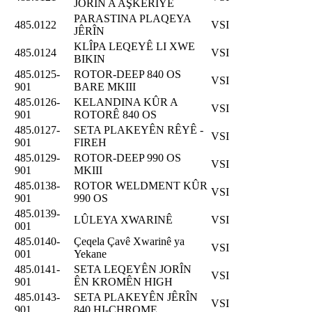
JORÎN A AŞKERÎYÊ
PARASTINA PLAQEYA
485.0122
VSI
JÊRÎN
KLÎPA LEQEYÊ LI XWE
485.0124
VSI
BIKIN
485.0125-
ROTOR-DEEP 840 OS
VSI
901
BARE MKIII
485.0126-
KELANDINA KÛR A
VSI
901
ROTORÊ 840 OS
485.0127-
SETA PLAKEYÊN RÊYÊ -
VSI
901
FIREH
485.0129-
ROTOR-DEEP 990 OS
VSI
901
MKIII
485.0138-
ROTOR WELDMENT KÛR
VSI
901
990 OS
485.0139-
LÛLEYA XWARINÊ
VSI
001
485.0140-
Çeqela Çavê Xwarinê ya
VSI
001
Yekane
485.0141-
SETA LEQEYÊN JORÎN
VSI
901
ÊN KROMÊN HIGH
485.0143-
SETA PLAKEYÊN JÊRÎN
VSI
901
840 HI-CHROME