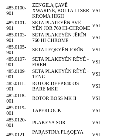
ZENGILA ÇAVÊ
485.0100-
XWARINÊ, BOLTA LI SER
VSI
901
KROMA HIGH
485.0101-
SETA PLATEYÊN AVÊ
VSI
901
YÊN JOR 760 HI-CHROME
485.0103-
SETA PLAKEYÊN JÊRÎN
VSI
901
760 HI-CHROME
485.0105-
SETA LEQEYÊN JORÎN
VSI
901
485.0107-
SETA PLAKEYÊN RÊYÊ -
VSI
901
FIREH
485.0109-
SETA PLAKEYÊN RÊYÊ -
VSI
901
TENG
485.0111-
ROTOR-DEEP 840 OS
VSI
901
BARE MKII
485.0118-
ROTOR BOSS MK II
VSI
001
485.0119-
TAPERLOCK
VSI
001
485.0120-
PLAKEYA SOR
VSI
001
PARASTINA PLAQEYA
485.0121
VSI