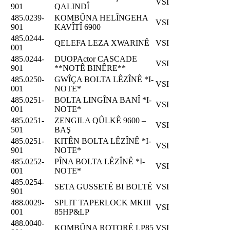
VSI
901
QALINDÎ
485.0239-
KOMBÛNA HELÎNGEHA
VSI
901
KAVÎTÎ 6900
485.0244-
QELEFA LEZA XWARINÊ
VSI
001
485.0244-
DUOPActor CASCADE
VSI
901
**NOTÊ BINÊRE**
485.0250-
GWÎÇA BOLTA LÊZÎNÊ *I-
VSI
001
NOTE*
485.0251-
BOLTA LINGÎNA BANÎ *I-
VSI
001
NOTE*
485.0251-
ZENGILA QÛLKÊ 9600 –
VSI
501
BAŞ
485.0251-
KITÊN BOLTA LÊZÎNÊ *I-
VSI
901
NOTE*
485.0252-
PÎNA BOLTA LÊZÎNÊ *I-
VSI
001
NOTE*
485.0254-
SETA GUSSETÊ BI BOLTÊ
VSI
901
488.0029-
SPLIT TAPERLOCK MKIII
VSI
001
85HP&LP
488.0040-
KOMBÛNA ROTORÊ LP85
VSI