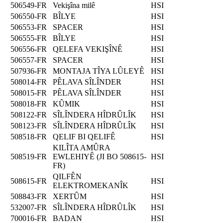
506549-FR
Vekişîna milê
HSI
506550-FR
BÎLYE
HSI
506553-FR
SPACER
HSI
506555-FR
BÎLYE
HSI
506556-FR
QELEFA VEKIŞÎNÊ
HSI
506557-FR
SPACER
HSI
507936-FR
MONTAJA TÎYA LÛLEYÊ
HSI
508014-FR
PÊLAVA SÎLÎNDER
HSI
508015-FR
PÊLAVA SÎLÎNDER
HSI
508018-FR
KÛMIK
HSI
508122-FR
SÎLÎNDERA HÎDRÛLÎK
HSI
508123-FR
SÎLÎNDERA HÎDRÛLÎK
HSI
508518-FR
QELIF BI QELIFÊ
HSI
KILÎTA AMÛRA
508519-FR
EWLEHIYÊ (JI BO 508615-
HSI
FR)
QILFÊN
508615-FR
HSI
ELEKTROMEKANÎK
508843-FR
XERTÛM
HSI
532007-FR
SÎLÎNDERA HÎDRÛLÎK
HSI
700016-FR
BADAN
HSI