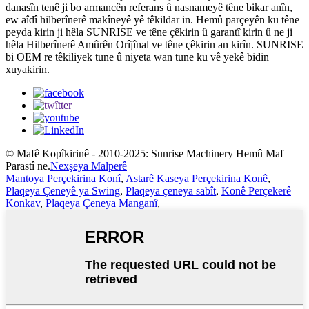
danasîn tenê ji bo armancên referans û nasnameyê têne bikar anîn,
ew aîdî hilberînerê makîneyê yê têkildar in. Hemû parçeyên ku têne
peyda kirin ji hêla SUNRISE ve têne çêkirin û garantî kirin û ne ji
hêla Hilberînerê Amûrên Orîjînal ve têne çêkirin an kirîn. SUNRISE
bi OEM re têkiliyek tune û niyeta wan tune ku vê yekê bidin
xuyakirin.
© Mafê Kopîkirinê - 2010-2025: Sunrise Machinery Hemû Maf
Parastî ne.
Nexşeya Malperê
Mantoya Perçekirina Konî
,
Astarê Kaseya Perçekirina Konê
,
Plaqeya Çeneyê ya Swing
,
Plaqeya çeneya sabît
,
Konê Perçekerê
Konkav
,
Plaqeya Çeneya Manganî
,