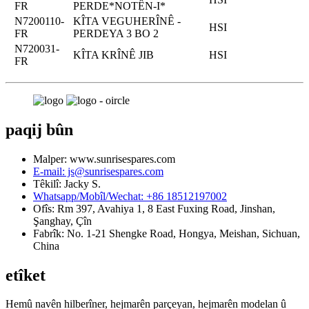
FR
PERDE*NOTÊN-I*
N7200110-
KÎTA VEGUHERÎNÊ -
HSI
FR
PERDEYA 3 BO 2
N720031-
KÎTA KRÎNÊ JIB
HSI
FR
paqij bûn
Malper: www.sunrisespares.com
E-mail: js@sunrisespares.com
Têkilî: Jacky S.
Whatsapp/Mobîl/Wechat: +86 18512197002
Ofîs: Rm 397, Avahiya 1, 8 East Fuxing Road, Jinshan,
Şanghay, Çîn
Fabrîk: No. 1-21 Shengke Road, Hongya, Meishan, Sichuan,
China
etîket
Hemû navên hilberîner, hejmarên parçeyan, hejmarên modelan û