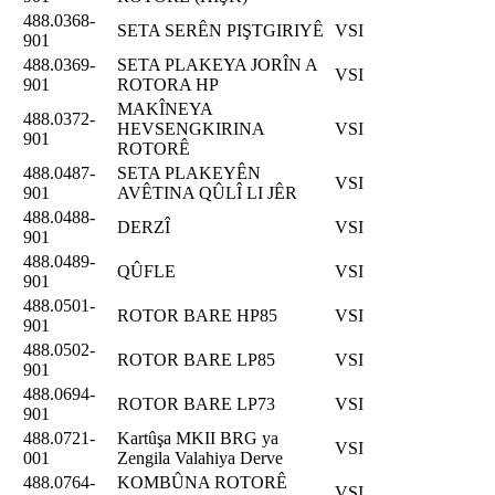
488.0368-
SETA SERÊN PIŞTGIRIYÊ
VSI
901
488.0369-
SETA PLAKEYA JORÎN A
VSI
901
ROTORA HP
MAKÎNEYA
488.0372-
HEVSENGKIRINA
VSI
901
ROTORÊ
488.0487-
SETA PLAKEYÊN
VSI
901
AVÊTINA QÛLÎ LI JÊR
488.0488-
DERZÎ
VSI
901
488.0489-
QÛFLE
VSI
901
488.0501-
ROTOR BARE HP85
VSI
901
488.0502-
ROTOR BARE LP85
VSI
901
488.0694-
ROTOR BARE LP73
VSI
901
488.0721-
Kartûşa MKII BRG ya
VSI
001
Zengila Valahiya Derve
488.0764-
KOMBÛNA ROTORÊ
VSI