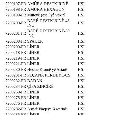
7200197-FR
AMÛRA DESTKIRINÊ
HSI
7200198-FR
AMÛRA HEXAGON
HSI
7200199-FR
Mifteyê şeşalî yê vekirî
HSI
BARÊ DESTKIRINÊ-45
7200200-FR
HSI
INÇ
BARÊ DESTKIRINÊ-30
7200201-FR
HSI
INÇ
7200208-FR
SPACER
HSI
7200209-FR
LÎNER
HSI
7200218-FR
LÎNER
HSI
7200219-FR
LÎNER
HSI
7200221-FR
LÎNER
HSI
7200230-FR
Hesinê Kromê yê Astarê
HSI
7200231-FR
PÊÇANA PERDEYÊ-CS
HSI
7200232-FR
BADAN
HSI
7200234-FR
ÇÎPA ZINCÎRÊ
HSI
7200259-FR
LÎNER
HSI
7200275-FR
LÎNER
HSI
7200276-FR
LÎNER
HSI
7200282-FR
Astarê Plaqeya Xwarinê
HSI
7200285-FR
LÎNER
HSI