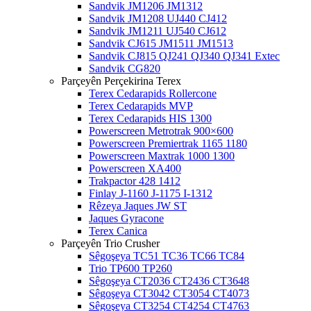
Sandvik JM1206 JM1312
Sandvik JM1208 UJ440 CJ412
Sandvik JM1211 UJ540 CJ612
Sandvik CJ615 JM1511 JM1513
Sandvik CJ815 QJ241 QJ340 QJ341 Extec
Sandvik CG820
Parçeyên Perçekirina Terex
Terex Cedarapids Rollercone
Terex Cedarapids MVP
Terex Cedarapids HIS 1300
Powerscreen Metrotrak 900×600
Powerscreen Premiertrak 1165 1180
Powerscreen Maxtrak 1000 1300
Powerscreen XA400
Trakpactor 428 1412
Finlay J-1160 J-1175 I-1312
Rêzeya Jaques JW ST
Jaques Gyracone
Terex Canica
Parçeyên Trio Crusher
Sêgoşeya TC51 TC36 TC66 TC84
Trio TP600 TP260
Sêgoşeya CT2036 CT2436 CT3648
Sêgoşeya CT3042 CT3054 CT4073
Sêgoşeya CT3254 CT4254 CT4763