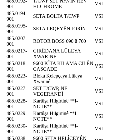
485.0192-
T/CWP SET NAVÎN REV
VSI
901
HI-CHROME
485.0194-
SETA BOLTA T/CWP
VSI
901
485.0195-
SETA LEQEYÊN JORÎN
VSI
901
485.0207-
ROTOR BOSS 690 û 760
VSI
001
485.0217-
GIRÊDANA LÛLEYA
VSI
001
XWARINÊ
485.0218-
9600 KÎTA KILAMA CILÊN
VSI
001
CASCADE
485.0223-
Bloka Kelepçeya Lûleya
VSI
001
Xwarinê
485.0227-
SET T/CWP, NE
VSI
901
VEGERANDÎ
485.0228-
Kartûşa Hilgirtinê **I-
VSI
901
NOTE**
485.0229-
Kartûşa Hilgirtinê **I-
VSI
901
NOTE**
485.0230-
Kartûşa Hilgirtinê **I-
VSI
901
NOTE**
485.0238-
9600 SETA HELÎÇEYÊN