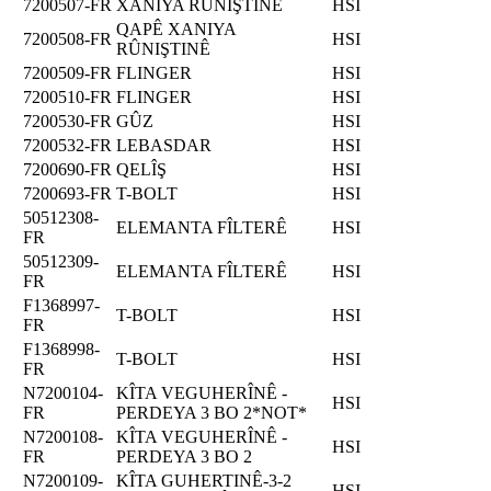
7200507-FR
XANIYA RÛNIŞTINÊ
HSI
QAPÊ XANIYA
7200508-FR
HSI
RÛNIŞTINÊ
7200509-FR
FLINGER
HSI
7200510-FR
FLINGER
HSI
7200530-FR
GÛZ
HSI
7200532-FR
LEBASDAR
HSI
7200690-FR
QELÎŞ
HSI
7200693-FR
T-BOLT
HSI
50512308-
ELEMANTA FÎLTERÊ
HSI
FR
50512309-
ELEMANTA FÎLTERÊ
HSI
FR
F1368997-
T-BOLT
HSI
FR
F1368998-
T-BOLT
HSI
FR
N7200104-
KÎTA VEGUHERÎNÊ -
HSI
FR
PERDEYA 3 BO 2*NOT*
N7200108-
KÎTA VEGUHERÎNÊ -
HSI
FR
PERDEYA 3 BO 2
N7200109-
KÎTA GUHERTINÊ-3-2
HSI