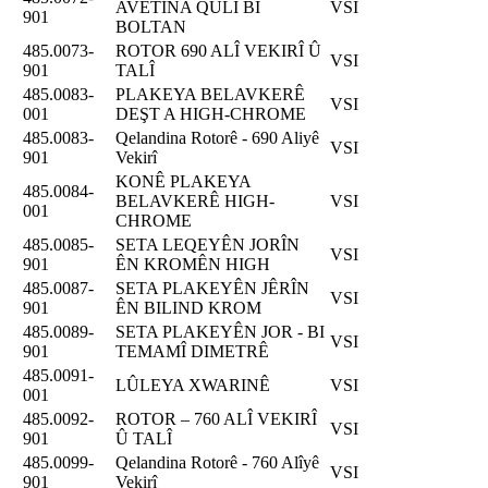
AVÊTINA QÛLÎ BI
VSI
901
BOLTAN
485.0073-
ROTOR 690 ALÎ VEKIRÎ Û
VSI
901
TALÎ
485.0083-
PLAKEYA BELAVKERÊ
VSI
001
DEŞT A HIGH-CHROME
485.0083-
Qelandina Rotorê - 690 Aliyê
VSI
901
Vekirî
KONÊ PLAKEYA
485.0084-
BELAVKERÊ HIGH-
VSI
001
CHROME
485.0085-
SETA LEQEYÊN JORÎN
VSI
901
ÊN KROMÊN HIGH
485.0087-
SETA PLAKEYÊN JÊRÎN
VSI
901
ÊN BILIND KROM
485.0089-
SETA PLAKEYÊN JOR - BI
VSI
901
TEMAMÎ DIMETRÊ
485.0091-
LÛLEYA XWARINÊ
VSI
001
485.0092-
ROTOR – 760 ALÎ VEKIRÎ
VSI
901
Û TALÎ
485.0099-
Qelandina Rotorê - 760 Alîyê
VSI
901
Vekirî