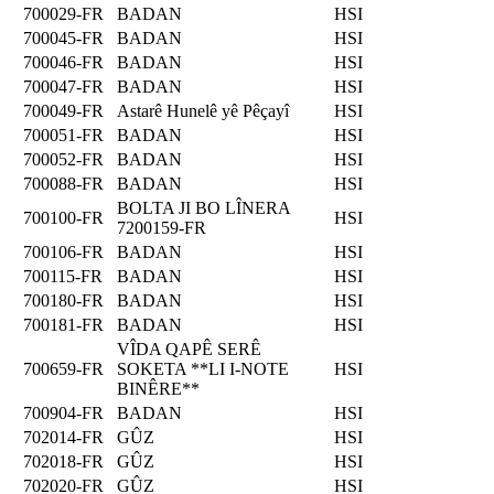
700029-FR
BADAN
HSI
700045-FR
BADAN
HSI
700046-FR
BADAN
HSI
700047-FR
BADAN
HSI
700049-FR
Astarê Hunelê yê Pêçayî
HSI
700051-FR
BADAN
HSI
700052-FR
BADAN
HSI
700088-FR
BADAN
HSI
BOLTA JI BO LÎNERA
700100-FR
HSI
7200159-FR
700106-FR
BADAN
HSI
700115-FR
BADAN
HSI
700180-FR
BADAN
HSI
700181-FR
BADAN
HSI
VÎDA QAPÊ SERÊ
700659-FR
SOKETA **LI I-NOTE
HSI
BINÊRE**
700904-FR
BADAN
HSI
702014-FR
GÛZ
HSI
702018-FR
GÛZ
HSI
702020-FR
GÛZ
HSI